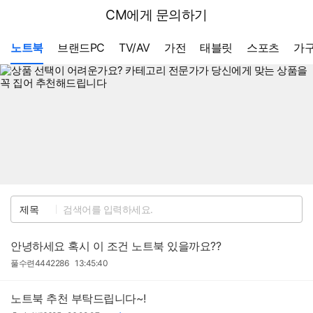
뒤
다나와
CM에게 문의하기
로
가
메뉴 네비게이션
기
노트북
브랜드PC
TV/AV
가전
태블릿
스포츠
가구
검
제목
색
안녕하세요 혹시 이 조건 노트북 있을까요??
작
작
풀수련4442286
13:45:40
성
성
자
일
노트북 추천 부탁드립니다~!