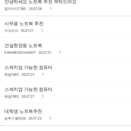
안녕하세요 노트북 추천 부탁드려요
작
작
댓
꿈두더지7380
26.07.28.
1
성
성
글
자
일
사무용 노트북 추천
작
작
댓
지도리야
26.07.27.
1
성
성
글
자
일
건설현장용 노트북
작
작
댓
KANW8V2IOVHMZP
26.07.27.
1
성
성
글
자
일
스케치업 가능한 컴퓨터
작
작
댓
해달1693
26.07.27.
1
성
성
글
자
일
스케치업 가능한 컴퓨터
작
작
댓
해달1693
26.07.27.
1
성
성
글
자
일
대학생 노트북추천
작
작
댓
숲투구꽃6026
26.07.25.
1
성
성
글
자
일