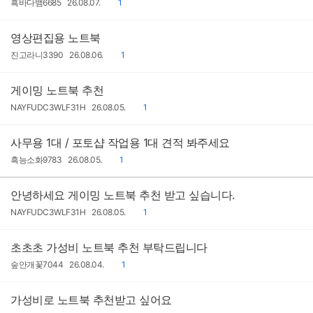
작
작
댓
흑바다뱀6685
26.08.07.
1
성
성
글
자
일
영상편집용 노트북
작
작
댓
진고라니3390
26.08.06.
1
성
성
글
자
일
게이밍 노트북 추천
작
작
댓
NAYFUDC3WLF31H
26.08.05.
1
성
성
글
자
일
사무용 1대 / 포토샵 작업용 1대 견적 봐주세요
작
작
댓
흑능소화9783
26.08.05.
1
성
성
글
자
일
안녕하세요 게이밍 노트북 추천 받고 싶습니다.
작
작
댓
NAYFUDC3WLF31H
26.08.05.
1
성
성
글
자
일
초초초 가성비 노트북 추천 부탁드립니다
작
작
댓
숲안개꽃7044
26.08.04.
1
성
성
글
자
일
가성비로 노트북 추천받고 싶어요