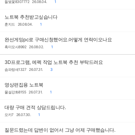
작
작
댓
들벚꽃8307772
26.08.04.
1
성
성
글
자
일
노트북 추천받고싶습니다
작
작
댓
훈지드
26.08.04.
1
성
성
글
자
일
완선게밍pc로 구매신청했어요.어떻게 연락이오나요
작
작
댓
흑미모사8992
26.08.02.
1
성
성
글
자
일
3D프로그램, 에펙 작업 노트북 추천 부탁드려요
작
작
댓
솜파랑새1327
26.07.31.
3
성
성
글
자
일
영상편집용 노트북
작
작
댓
물설강화8155
26.07.31.
1
성
성
글
자
일
대량 구매 견적 상담드립니다.
작
작
댓
모카7
26.07.30.
1
성
성
글
자
일
질문드렸는데 답변이 없어서 그냥 어제 구매했습니다.