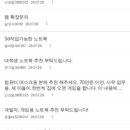
작
작
댓
산표범3865325
26.07.29.
1
성
성
글
자
일
램 확장문의
작
작
댓
살모사0059
26.07.29.
1
성
성
글
자
일
3d작업가능한 노트북
작
작
댓
달파랑새4367
26.07.29.
1
성
성
글
자
일
대학생 노트북 추천 부탁드립니다.
작
작
댓
큰구절초0860
26.07.29.
1
성
성
글
자
일
컴퓨터 데스크용 본체 추천 해주세요. 70만윈 미만. 사무 업무
용. 제 아들이 한번씩 집에 오면 게임을 합니다. 이 내용에 맞
게 추천 부탁드립니다
작
작
댓
산표범3865325
26.07.29.
1
성
성
글
자
일
개발자, 게임용 노트북 추천 부탁드립니다!
작
작
댓
꿈물새5226014
26.07.28.
1
성
성
글
자
일