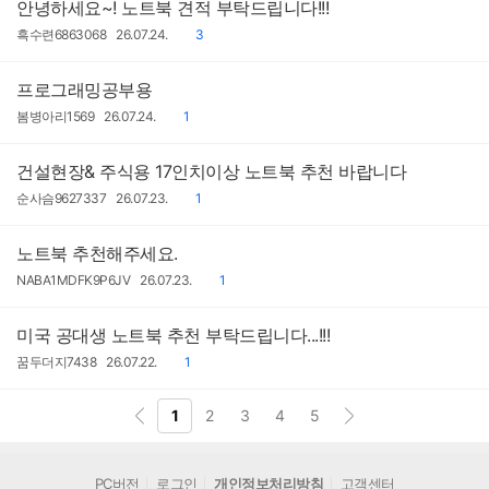
안녕하세요~! 노트북 견적 부탁드립니다!!!
작
작
댓
흑수련6863068
26.07.24.
3
성
성
글
자
일
프로그래밍공부용
작
작
댓
봄병아리1569
26.07.24.
1
성
성
글
자
일
건설현장& 주식용 17인치이상 노트북 추천 바랍니다
작
작
댓
순사슴9627337
26.07.23.
1
성
성
글
자
일
노트북 추천해주세요.
작
작
댓
NABA1MDFK9P6JV
26.07.23.
1
성
성
글
자
일
미국 공대생 노트북 추천 부탁드립니다...!!!
작
작
댓
꿈두더지7438
26.07.22.
1
성
성
글
자
일
1
2
3
4
5
PC버전
로그인
개인정보처리방침
고객센터