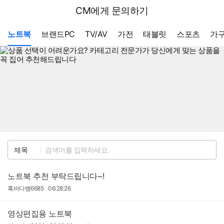
뒤
다나와
CM에게 문의하기
로
가
메뉴 네비게이션
기
노트북
브랜드PC
TV/AV
가전
태블릿
스포츠
가구
검
제목
색
노트북 추천 부탁드립니다~!
작
작
흑바다뱀6685
06:28:26
성
성
자
일
영상편집용 노트북