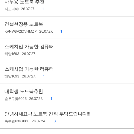
사무용 노트북 추천
작
작
댓
지도리야
26.07.27.
1
성
성
글
자
일
건설현장용 노트북
작
작
댓
KANW8V2IOVHMZP
26.07.27.
1
성
성
글
자
일
스케치업 가능한 컴퓨터
작
작
댓
해달1693
26.07.27.
1
성
성
글
자
일
스케치업 가능한 컴퓨터
작
작
댓
해달1693
26.07.27.
1
성
성
글
자
일
대학생 노트북추천
작
작
댓
숲투구꽃6026
26.07.25.
1
성
성
글
자
일
안녕하세요~! 노트북 견적 부탁드립니다!!!
작
작
댓
흑수련6863068
26.07.24.
3
성
성
글
자
일