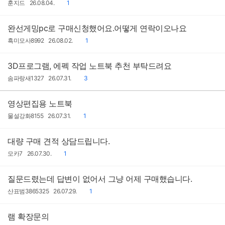
작
작
댓
훈지드
26.08.04.
1
성
성
글
자
일
완선게밍pc로 구매신청했어요.어떻게 연락이오나요
작
작
댓
흑미모사8992
26.08.02.
1
성
성
글
자
일
3D프로그램, 에펙 작업 노트북 추천 부탁드려요
작
작
댓
솜파랑새1327
26.07.31.
3
성
성
글
자
일
영상편집용 노트북
작
작
댓
물설강화8155
26.07.31.
1
성
성
글
자
일
대량 구매 견적 상담드립니다.
작
작
댓
모카7
26.07.30.
1
성
성
글
자
일
질문드렸는데 답변이 없어서 그냥 어제 구매했습니다.
작
작
댓
산표범3865325
26.07.29.
1
성
성
글
자
일
램 확장문의