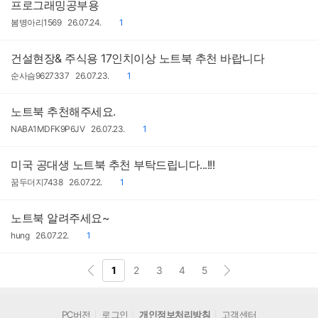
프로그래밍공부용
작
작
댓
봄병아리1569
26.07.24.
1
성
성
글
자
일
건설현장& 주식용 17인치이상 노트북 추천 바랍니다
작
작
댓
순사슴9627337
26.07.23.
1
성
성
글
자
일
노트북 추천해주세요.
작
작
댓
NABA1MDFK9P6JV
26.07.23.
1
성
성
글
자
일
미국 공대생 노트북 추천 부탁드립니다...!!!
작
작
댓
꿈두더지7438
26.07.22.
1
성
성
글
자
일
노트북 알려주세요~
작
작
댓
hung
26.07.22.
1
성
성
글
자
일
1
2
3
4
5
PC버전
로그인
개인정보처리방침
고객센터