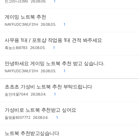
작
작
댓
진고라니3390
26.08.06.
1
성
성
글
자
일
게이밍 노트북 추천
작
작
댓
NAYFUDC3WLF31H
26.08.05.
1
성
성
글
자
일
사무용 1대 / 포토샵 작업용 1대 견적 봐주세요
작
작
댓
흑능소화9783
26.08.05.
1
성
성
글
자
일
안녕하세요 게이밍 노트북 추천 받고 싶습니다.
작
작
댓
NAYFUDC3WLF31H
26.08.05.
1
성
성
글
자
일
초초초 가성비 노트북 추천 부탁드립니다
작
작
댓
숲안개꽃7044
26.08.04.
1
성
성
글
자
일
가성비로 노트북 추천받고 싶어요
작
작
댓
들벚꽃8307772
26.08.04.
1
성
성
글
자
일
노트북 추천받고싶습니다