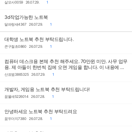
작
작
댓
살모사0059
26.07.29.
1
성
성
글
자
일
3d작업가능한 노트북
작
작
댓
달파랑새4367
26.07.29.
1
성
성
글
자
일
대학생 노트북 추천 부탁드립니다.
작
작
댓
큰구절초0860
26.07.29.
1
성
성
글
자
일
컴퓨터 데스크용 본체 추천 해주세요. 70만윈 미만. 사무 업무
용. 제 아들이 한번씩 집에 오면 게임을 합니다. 이 내용에 맞
게 추천 부탁드립니다
작
작
댓
산표범3865325
26.07.29.
1
성
성
글
자
일
개발자, 게임용 노트북 추천 부탁드립니다!
작
작
댓
꿈물새5226014
26.07.28.
1
성
성
글
자
일
안녕하세요 노트북 추천 부탁드려요
작
작
댓
꿈두더지7380
26.07.28.
1
성
성
글
자
일