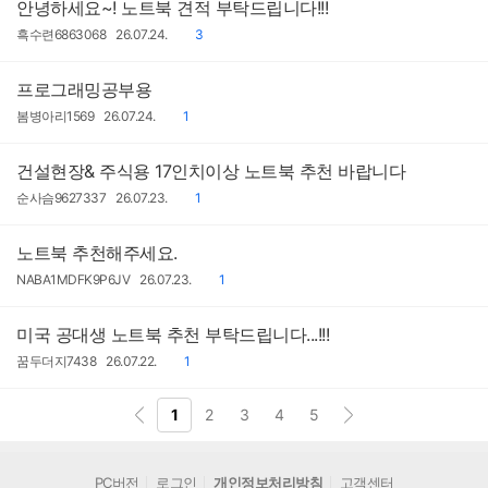
안녕하세요~! 노트북 견적 부탁드립니다!!!
작
작
댓
흑수련6863068
26.07.24.
3
성
성
글
자
일
프로그래밍공부용
작
작
댓
봄병아리1569
26.07.24.
1
성
성
글
자
일
건설현장& 주식용 17인치이상 노트북 추천 바랍니다
작
작
댓
순사슴9627337
26.07.23.
1
성
성
글
자
일
노트북 추천해주세요.
작
작
댓
NABA1MDFK9P6JV
26.07.23.
1
성
성
글
자
일
미국 공대생 노트북 추천 부탁드립니다...!!!
작
작
댓
꿈두더지7438
26.07.22.
1
성
성
글
자
일
1
2
3
4
5
PC버전
로그인
개인정보처리방침
고객센터