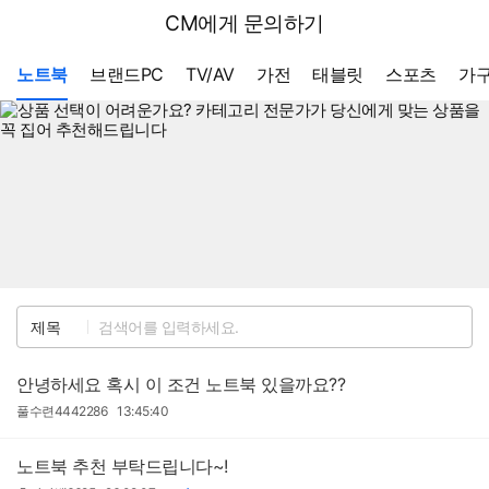
뒤
다나와
CM에게 문의하기
로
가
메뉴 네비게이션
기
노트북
브랜드PC
TV/AV
가전
태블릿
스포츠
가구
검
제목
색
안녕하세요 혹시 이 조건 노트북 있을까요??
작
작
풀수련4442286
13:45:40
성
성
자
일
노트북 추천 부탁드립니다~!