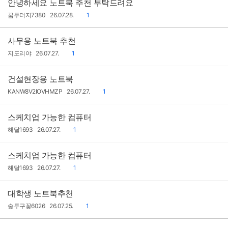
안녕하세요 노트북 추천 부탁드려요
작
작
댓
꿈두더지7380
26.07.28.
1
성
성
글
자
일
사무용 노트북 추천
작
작
댓
지도리야
26.07.27.
1
성
성
글
자
일
건설현장용 노트북
작
작
댓
KANW8V2IOVHMZP
26.07.27.
1
성
성
글
자
일
스케치업 가능한 컴퓨터
작
작
댓
해달1693
26.07.27.
1
성
성
글
자
일
스케치업 가능한 컴퓨터
작
작
댓
해달1693
26.07.27.
1
성
성
글
자
일
대학생 노트북추천
작
작
댓
숲투구꽃6026
26.07.25.
1
성
성
글
자
일