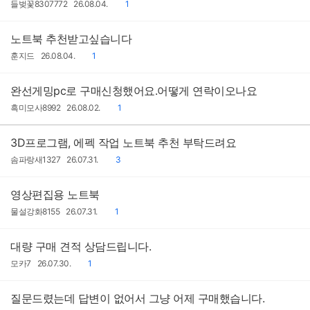
작
작
댓
들벚꽃8307772
26.08.04.
1
성
성
글
자
일
노트북 추천받고싶습니다
작
작
댓
훈지드
26.08.04.
1
성
성
글
자
일
완선게밍pc로 구매신청했어요.어떻게 연락이오나요
작
작
댓
흑미모사8992
26.08.02.
1
성
성
글
자
일
3D프로그램, 에펙 작업 노트북 추천 부탁드려요
작
작
댓
솜파랑새1327
26.07.31.
3
성
성
글
자
일
영상편집용 노트북
작
작
댓
물설강화8155
26.07.31.
1
성
성
글
자
일
대량 구매 견적 상담드립니다.
작
작
댓
모카7
26.07.30.
1
성
성
글
자
일
질문드렸는데 답변이 없어서 그냥 어제 구매했습니다.