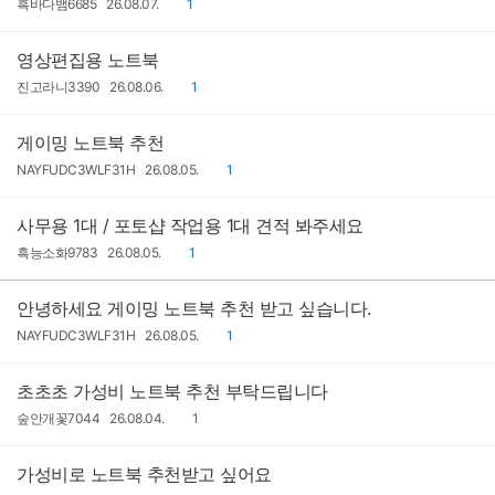
작
작
댓
흑바다뱀6685
26.08.07.
1
성
성
글
자
일
영상편집용 노트북
작
작
댓
진고라니3390
26.08.06.
1
성
성
글
자
일
게이밍 노트북 추천
작
작
댓
NAYFUDC3WLF31H
26.08.05.
1
성
성
글
자
일
사무용 1대 / 포토샵 작업용 1대 견적 봐주세요
작
작
댓
흑능소화9783
26.08.05.
1
성
성
글
자
일
안녕하세요 게이밍 노트북 추천 받고 싶습니다.
작
작
댓
NAYFUDC3WLF31H
26.08.05.
1
성
성
글
자
일
초초초 가성비 노트북 추천 부탁드립니다
작
작
댓
숲안개꽃7044
26.08.04.
1
성
성
글
자
일
가성비로 노트북 추천받고 싶어요