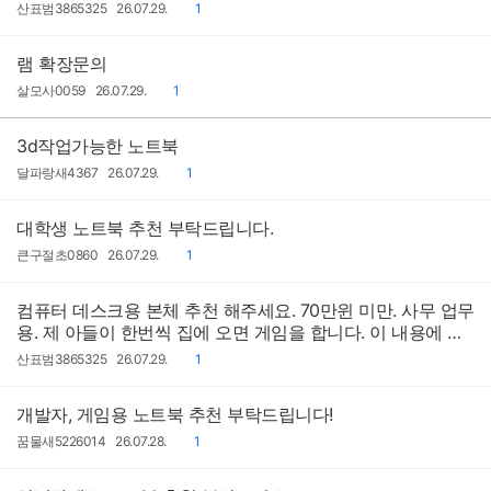
작
작
댓
산표범3865325
26.07.29.
1
성
성
글
자
일
램 확장문의
작
작
댓
살모사0059
26.07.29.
1
성
성
글
자
일
3d작업가능한 노트북
작
작
댓
달파랑새4367
26.07.29.
1
성
성
글
자
일
대학생 노트북 추천 부탁드립니다.
작
작
댓
큰구절초0860
26.07.29.
1
성
성
글
자
일
컴퓨터 데스크용 본체 추천 해주세요. 70만윈 미만. 사무 업무
용. 제 아들이 한번씩 집에 오면 게임을 합니다. 이 내용에 맞
게 추천 부탁드립니다
작
작
댓
산표범3865325
26.07.29.
1
성
성
글
자
일
개발자, 게임용 노트북 추천 부탁드립니다!
작
작
댓
꿈물새5226014
26.07.28.
1
성
성
글
자
일