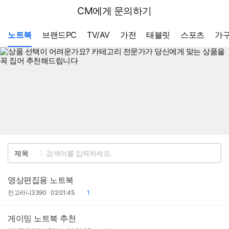
뒤
다나와
CM에게 문의하기
로
가
메뉴 네비게이션
기
노트북
브랜드PC
TV/AV
가전
태블릿
스포츠
가구
검
제목
색
영상편집용 노트북
작
작
댓
진고라니3390
02:01:45
1
성
성
글
자
일
게이밍 노트북 추천