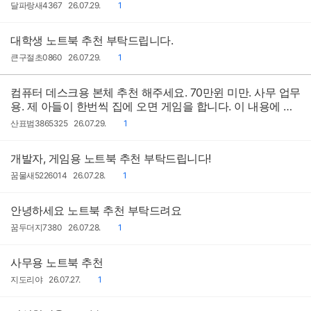
작
작
댓
달파랑새4367
26.07.29.
1
성
성
글
자
일
대학생 노트북 추천 부탁드립니다.
작
작
댓
큰구절초0860
26.07.29.
1
성
성
글
자
일
컴퓨터 데스크용 본체 추천 해주세요. 70만윈 미만. 사무 업무
용. 제 아들이 한번씩 집에 오면 게임을 합니다. 이 내용에 맞
게 추천 부탁드립니다
작
작
댓
산표범3865325
26.07.29.
1
성
성
글
자
일
개발자, 게임용 노트북 추천 부탁드립니다!
작
작
댓
꿈물새5226014
26.07.28.
1
성
성
글
자
일
안녕하세요 노트북 추천 부탁드려요
작
작
댓
꿈두더지7380
26.07.28.
1
성
성
글
자
일
사무용 노트북 추천
작
작
댓
지도리야
26.07.27.
1
성
성
글
자
일