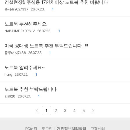
건설현장& 주식용 17인치이상 노트북 추천 바랍니다
작
작
댓
순사슴9627337
26.07.23.
1
성
성
글
자
일
노트북 추천해주세요.
작
작
댓
NABA1MDFK9P6JV
26.07.23.
1
성
성
글
자
일
미국 공대생 노트북 추천 부탁드립니다...!!!
작
작
댓
꿈두더지7438
26.07.22.
1
성
성
글
자
일
노트북 알려주세요~
작
작
댓
hung
26.07.22.
1
성
성
글
자
일
노트북 추천 부탁드립니다
작
작
댓
컴린20
26.07.21.
1
성
성
글
자
일
1
2
3
4
5
PC버전
로그인
개인정보처리방침
고객센터