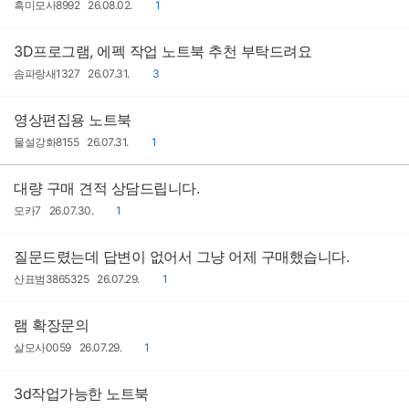
작
작
댓
흑미모사8992
26.08.02.
1
성
성
글
자
일
3D프로그램, 에펙 작업 노트북 추천 부탁드려요
작
작
댓
솜파랑새1327
26.07.31.
3
성
성
글
자
일
영상편집용 노트북
작
작
댓
물설강화8155
26.07.31.
1
성
성
글
자
일
대량 구매 견적 상담드립니다.
작
작
댓
모카7
26.07.30.
1
성
성
글
자
일
질문드렸는데 답변이 없어서 그냥 어제 구매했습니다.
작
작
댓
산표범3865325
26.07.29.
1
성
성
글
자
일
램 확장문의
작
작
댓
살모사0059
26.07.29.
1
성
성
글
자
일
3d작업가능한 노트북