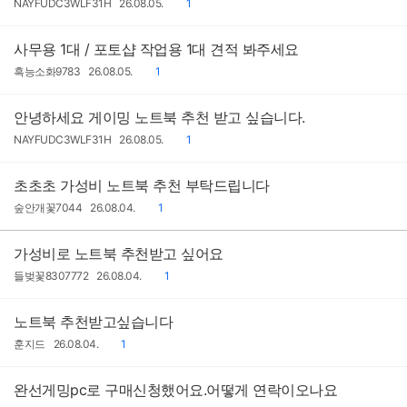
작
작
댓
NAYFUDC3WLF31H
26.08.05.
1
성
성
글
자
일
사무용 1대 / 포토샵 작업용 1대 견적 봐주세요
작
작
댓
흑능소화9783
26.08.05.
1
성
성
글
자
일
안녕하세요 게이밍 노트북 추천 받고 싶습니다.
작
작
댓
NAYFUDC3WLF31H
26.08.05.
1
성
성
글
자
일
초초초 가성비 노트북 추천 부탁드립니다
작
작
댓
숲안개꽃7044
26.08.04.
1
성
성
글
자
일
가성비로 노트북 추천받고 싶어요
작
작
댓
들벚꽃8307772
26.08.04.
1
성
성
글
자
일
노트북 추천받고싶습니다
작
작
댓
훈지드
26.08.04.
1
성
성
글
자
일
완선게밍pc로 구매신청했어요.어떻게 연락이오나요