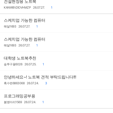
건설현장용 노트북
작
작
댓
KANW8V2IOVHMZP
26.07.27.
1
성
성
글
자
일
스케치업 가능한 컴퓨터
작
작
댓
해달1693
26.07.27.
1
성
성
글
자
일
스케치업 가능한 컴퓨터
작
작
댓
해달1693
26.07.27.
1
성
성
글
자
일
대학생 노트북추천
작
작
댓
숲투구꽃6026
26.07.25.
1
성
성
글
자
일
안녕하세요~! 노트북 견적 부탁드립니다!!!
작
작
댓
흑수련6863068
26.07.24.
3
성
성
글
자
일
프로그래밍공부용
작
작
댓
봄병아리1569
26.07.24.
1
성
성
글
자
일