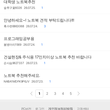
대학생 노트북추천
작
작
댓
숲투구꽃6026
26.07.25.
1
성
성
글
자
일
안녕하세요~! 노트북 견적 부탁드립니다!!!
작
작
댓
흑수련6863068
26.07.24.
3
성
성
글
자
일
프로그래밍공부용
작
작
댓
봄병아리1569
26.07.24.
1
성
성
글
자
일
건설현장& 주식용 17인치이상 노트북 추천 바랍니다
작
작
댓
순사슴9627337
26.07.23.
1
성
성
글
자
일
노트북 추천해주세요.
작
작
댓
NABA1MDFK9P6JV
26.07.23.
1
성
성
글
자
일
1
2
3
4
5
PC버전
로그인
개인정보처리방침
고객센터