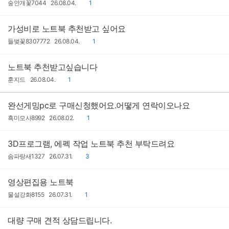
작
작
댓
숲안개꽃7044
26.08.04.
1
성
성
글
자
일
가성비로 노트북 추천받고 싶어요
작
작
댓
들벚꽃8307772
26.08.04.
1
성
성
글
자
일
노트북 추천받고싶습니다
작
작
댓
훈지드
26.08.04.
1
성
성
글
자
일
완선게밍pc로 구매신청했어요.어떻게 연락이오나요
작
작
댓
흑미모사8992
26.08.02.
1
성
성
글
자
일
3D프로그램, 에펙 작업 노트북 추천 부탁드려요
작
작
댓
솜파랑새1327
26.07.31.
3
성
성
글
자
일
영상편집용 노트북
작
작
댓
물설강화8155
26.07.31.
1
성
성
글
자
일
대량 구매 견적 상담드립니다.