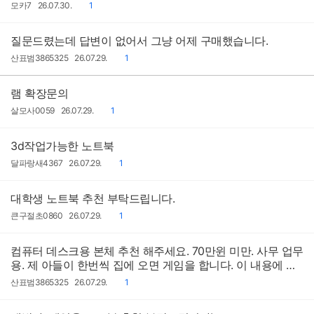
작
작
댓
모카7
26.07.30.
1
성
성
글
자
일
질문드렸는데 답변이 없어서 그냥 어제 구매했습니다.
작
작
댓
산표범3865325
26.07.29.
1
성
성
글
자
일
램 확장문의
작
작
댓
살모사0059
26.07.29.
1
성
성
글
자
일
3d작업가능한 노트북
작
작
댓
달파랑새4367
26.07.29.
1
성
성
글
자
일
대학생 노트북 추천 부탁드립니다.
작
작
댓
큰구절초0860
26.07.29.
1
성
성
글
자
일
컴퓨터 데스크용 본체 추천 해주세요. 70만윈 미만. 사무 업무
용. 제 아들이 한번씩 집에 오면 게임을 합니다. 이 내용에 맞
게 추천 부탁드립니다
작
작
댓
산표범3865325
26.07.29.
1
성
성
글
자
일