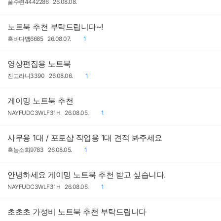
작
작
풀수련4442286
26.08.08.
성
성
자
일
노트북 추천 부탁드립니다~!
작
작
댓
흑바다뱀6685
26.08.07.
1
성
성
글
자
일
영상편집용 노트북
작
작
댓
진고라니3390
26.08.06.
1
성
성
글
자
일
게이밍 노트북 추천
작
작
댓
NAYFUDC3WLF31H
26.08.05.
1
성
성
글
자
일
사무용 1대 / 포토샵 작업용 1대 견적 봐주세요
작
작
댓
흑능소화9783
26.08.05.
1
성
성
글
자
일
안녕하세요 게이밍 노트북 추천 받고 싶습니다.
작
작
댓
NAYFUDC3WLF31H
26.08.05.
1
성
성
글
자
일
초초초 가성비 노트북 추천 부탁드립니다