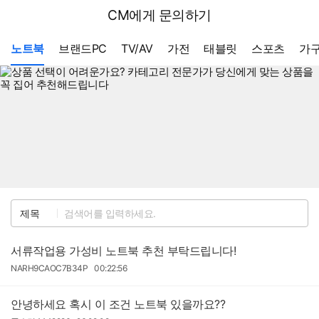
뒤
다나와
CM에게 문의하기
로
가
메뉴 네비게이션
기
노트북
브랜드PC
TV/AV
가전
태블릿
스포츠
가구
검
제목
색
서류작업용 가성비 노트북 추천 부탁드립니다!
작
작
NARH9CAOC7B34P
00:22:56
성
성
자
일
안녕하세요 혹시 이 조건 노트북 있을까요??