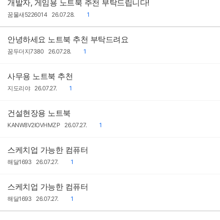
개발자, 게임용 노트북 추천 부탁드립니다!
작
작
댓
꿈물새5226014
26.07.28.
1
성
성
글
자
일
안녕하세요 노트북 추천 부탁드려요
작
작
댓
꿈두더지7380
26.07.28.
1
성
성
글
자
일
사무용 노트북 추천
작
작
댓
지도리야
26.07.27.
1
성
성
글
자
일
건설현장용 노트북
작
작
댓
KANW8V2IOVHMZP
26.07.27.
1
성
성
글
자
일
스케치업 가능한 컴퓨터
작
작
댓
해달1693
26.07.27.
1
성
성
글
자
일
스케치업 가능한 컴퓨터
작
작
댓
해달1693
26.07.27.
1
성
성
글
자
일