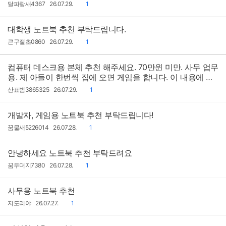
작
작
댓
달파랑새4367
26.07.29.
1
성
성
글
자
일
대학생 노트북 추천 부탁드립니다.
작
작
댓
큰구절초0860
26.07.29.
1
성
성
글
자
일
컴퓨터 데스크용 본체 추천 해주세요. 70만윈 미만. 사무 업무
용. 제 아들이 한번씩 집에 오면 게임을 합니다. 이 내용에 맞
게 추천 부탁드립니다
작
작
댓
산표범3865325
26.07.29.
1
성
성
글
자
일
개발자, 게임용 노트북 추천 부탁드립니다!
작
작
댓
꿈물새5226014
26.07.28.
1
성
성
글
자
일
안녕하세요 노트북 추천 부탁드려요
작
작
댓
꿈두더지7380
26.07.28.
1
성
성
글
자
일
사무용 노트북 추천
작
작
댓
지도리야
26.07.27.
1
성
성
글
자
일