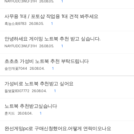
작
작
댓
NAYFUDC3WLF31H
26.08.05.
1
성
성
글
자
일
사무용 1대 / 포토샵 작업용 1대 견적 봐주세요
작
작
댓
흑능소화9783
26.08.05.
1
성
성
글
자
일
안녕하세요 게이밍 노트북 추천 받고 싶습니다.
작
작
댓
NAYFUDC3WLF31H
26.08.05.
1
성
성
글
자
일
초초초 가성비 노트북 추천 부탁드립니다
작
작
댓
숲안개꽃7044
26.08.04.
1
성
성
글
자
일
가성비로 노트북 추천받고 싶어요
작
작
댓
들벚꽃8307772
26.08.04.
1
성
성
글
자
일
노트북 추천받고싶습니다
작
작
댓
훈지드
26.08.04.
1
성
성
글
자
일
완선게밍pc로 구매신청했어요.어떻게 연락이오나요