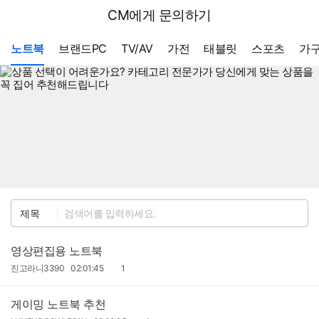
뒤
다나와
CM에게 문의하기
로
가
메뉴 네비게이션
기
노트북
브랜드PC
TV/AV
가전
태블릿
스포츠
가구
검
제목
색
영상편집용 노트북
작
작
댓
진고라니3390
02:01:45
1
성
성
글
자
일
게이밍 노트북 추천