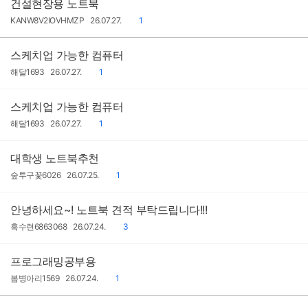
건설현장용 노트북
작
작
댓
KANW8V2IOVHMZP
26.07.27.
1
성
성
글
자
일
스케치업 가능한 컴퓨터
작
작
댓
해달1693
26.07.27.
1
성
성
글
자
일
스케치업 가능한 컴퓨터
작
작
댓
해달1693
26.07.27.
1
성
성
글
자
일
대학생 노트북추천
작
작
댓
숲투구꽃6026
26.07.25.
1
성
성
글
자
일
안녕하세요~! 노트북 견적 부탁드립니다!!!
작
작
댓
흑수련6863068
26.07.24.
3
성
성
글
자
일
프로그래밍공부용
작
작
댓
봄병아리1569
26.07.24.
1
성
성
글
자
일