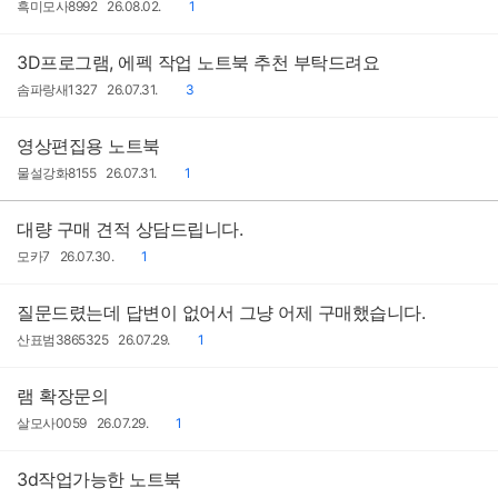
작
작
댓
흑미모사8992
26.08.02.
1
성
성
글
자
일
3D프로그램, 에펙 작업 노트북 추천 부탁드려요
작
작
댓
솜파랑새1327
26.07.31.
3
성
성
글
자
일
영상편집용 노트북
작
작
댓
물설강화8155
26.07.31.
1
성
성
글
자
일
대량 구매 견적 상담드립니다.
작
작
댓
모카7
26.07.30.
1
성
성
글
자
일
질문드렸는데 답변이 없어서 그냥 어제 구매했습니다.
작
작
댓
산표범3865325
26.07.29.
1
성
성
글
자
일
램 확장문의
작
작
댓
살모사0059
26.07.29.
1
성
성
글
자
일
3d작업가능한 노트북