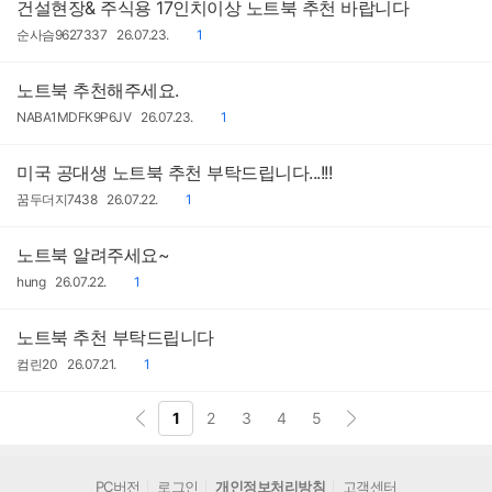
건설현장& 주식용 17인치이상 노트북 추천 바랍니다
작
작
댓
순사슴9627337
26.07.23.
1
성
성
글
자
일
노트북 추천해주세요.
작
작
댓
NABA1MDFK9P6JV
26.07.23.
1
성
성
글
자
일
미국 공대생 노트북 추천 부탁드립니다...!!!
작
작
댓
꿈두더지7438
26.07.22.
1
성
성
글
자
일
노트북 알려주세요~
작
작
댓
hung
26.07.22.
1
성
성
글
자
일
노트북 추천 부탁드립니다
작
작
댓
컴린20
26.07.21.
1
성
성
글
자
일
1
2
3
4
5
PC버전
로그인
개인정보처리방침
고객센터