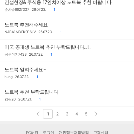
건설현장& 주식용 17인치이상 노트북 추천 바랍니다
작
작
댓
순사슴9627337
26.07.23.
1
성
성
글
자
일
노트북 추천해주세요.
작
작
댓
NABA1MDFK9P6JV
26.07.23.
1
성
성
글
자
일
미국 공대생 노트북 추천 부탁드립니다...!!!
작
작
댓
꿈두더지7438
26.07.22.
1
성
성
글
자
일
노트북 알려주세요~
작
작
댓
hung
26.07.22.
1
성
성
글
자
일
노트북 추천 부탁드립니다
작
작
댓
컴린20
26.07.21.
1
성
성
글
자
일
1
2
3
4
5
PC버전
로그인
개인정보처리방침
고객센터