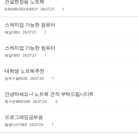
건설현장용 노트북
작
작
댓
KANW8V2IOVHMZP
26.07.27.
1
성
성
글
자
일
스케치업 가능한 컴퓨터
작
작
댓
해달1693
26.07.27.
1
성
성
글
자
일
스케치업 가능한 컴퓨터
작
작
댓
해달1693
26.07.27.
1
성
성
글
자
일
대학생 노트북추천
작
작
댓
숲투구꽃6026
26.07.25.
1
성
성
글
자
일
안녕하세요~! 노트북 견적 부탁드립니다!!!
작
작
댓
흑수련6863068
26.07.24.
3
성
성
글
자
일
프로그래밍공부용
작
작
댓
봄병아리1569
26.07.24.
1
성
성
글
자
일