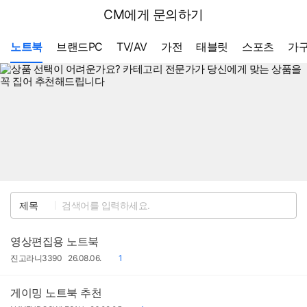
뒤
다나와
CM에게 문의하기
로
가
메뉴 네비게이션
기
노트북
브랜드PC
TV/AV
가전
태블릿
스포츠
가구
검
제목
색
영상편집용 노트북
작
작
댓
진고라니3390
26.08.06.
1
성
성
글
자
일
게이밍 노트북 추천