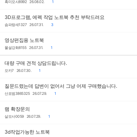
작
작
댓
흑미모사8992
26.08.02.
1
성
성
글
자
일
3D프로그램, 에펙 작업 노트북 추천 부탁드려요
작
작
댓
솜파랑새1327
26.07.31.
3
성
성
글
자
일
영상편집용 노트북
작
작
댓
물설강화8155
26.07.31.
1
성
성
글
자
일
대량 구매 견적 상담드립니다.
작
작
댓
모카7
26.07.30.
1
성
성
글
자
일
질문드렸는데 답변이 없어서 그냥 어제 구매했습니다.
작
작
댓
산표범3865325
26.07.29.
1
성
성
글
자
일
램 확장문의
작
작
댓
살모사0059
26.07.29.
1
성
성
글
자
일
3d작업가능한 노트북