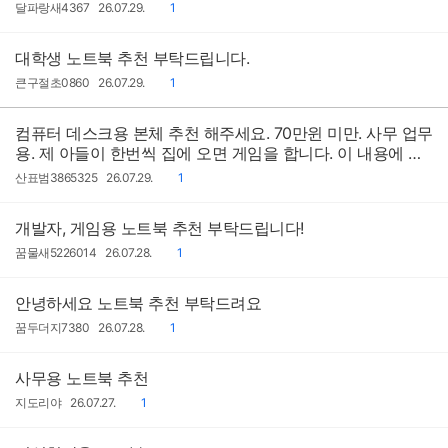
작
작
댓
달파랑새4367
26.07.29.
1
성
성
글
자
일
대학생 노트북 추천 부탁드립니다.
작
작
댓
큰구절초0860
26.07.29.
1
성
성
글
자
일
컴퓨터 데스크용 본체 추천 해주세요. 70만윈 미만. 사무 업무
용. 제 아들이 한번씩 집에 오면 게임을 합니다. 이 내용에 맞
게 추천 부탁드립니다
작
작
댓
산표범3865325
26.07.29.
1
성
성
글
자
일
개발자, 게임용 노트북 추천 부탁드립니다!
작
작
댓
꿈물새5226014
26.07.28.
1
성
성
글
자
일
안녕하세요 노트북 추천 부탁드려요
작
작
댓
꿈두더지7380
26.07.28.
1
성
성
글
자
일
사무용 노트북 추천
작
작
댓
지도리야
26.07.27.
1
성
성
글
자
일