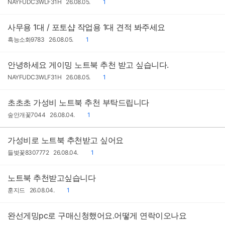
작
작
댓
NAYFUDC3WLF31H
26.08.05.
1
성
성
글
자
일
사무용 1대 / 포토샵 작업용 1대 견적 봐주세요
작
작
댓
흑능소화9783
26.08.05.
1
성
성
글
자
일
안녕하세요 게이밍 노트북 추천 받고 싶습니다.
작
작
댓
NAYFUDC3WLF31H
26.08.05.
1
성
성
글
자
일
초초초 가성비 노트북 추천 부탁드립니다
작
작
댓
숲안개꽃7044
26.08.04.
1
성
성
글
자
일
가성비로 노트북 추천받고 싶어요
작
작
댓
들벚꽃8307772
26.08.04.
1
성
성
글
자
일
노트북 추천받고싶습니다
작
작
댓
훈지드
26.08.04.
1
성
성
글
자
일
완선게밍pc로 구매신청했어요.어떻게 연락이오나요