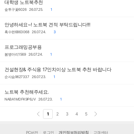
대학생 노트북추천
작
작
댓
숲투구꽃6026
26.07.25.
1
성
성
글
자
일
안녕하세요~! 노트북 견적 부탁드립니다!!!
작
작
댓
흑수련6863068
26.07.24.
3
성
성
글
자
일
프로그래밍공부용
작
작
댓
봄병아리1569
26.07.24.
1
성
성
글
자
일
건설현장& 주식용 17인치이상 노트북 추천 바랍니다
작
작
댓
순사슴9627337
26.07.23.
1
성
성
글
자
일
노트북 추천해주세요.
작
작
댓
NABA1MDFK9P6JV
26.07.23.
1
성
성
글
자
일
1
2
3
4
5
PC버전
로그인
개인정보처리방침
고객센터