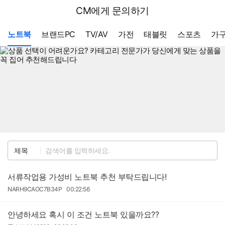
뒤
다나와
CM에게 문의하기
로
가
메뉴 네비게이션
기
노트북
브랜드PC
TV/AV
가전
태블릿
스포츠
가구
검
제목
색
서류작업용 가성비 노트북 추천 부탁드립니다!
작
작
NARH9CAOC7B34P
00:22:56
성
성
자
일
안녕하세요 혹시 이 조건 노트북 있을까요??