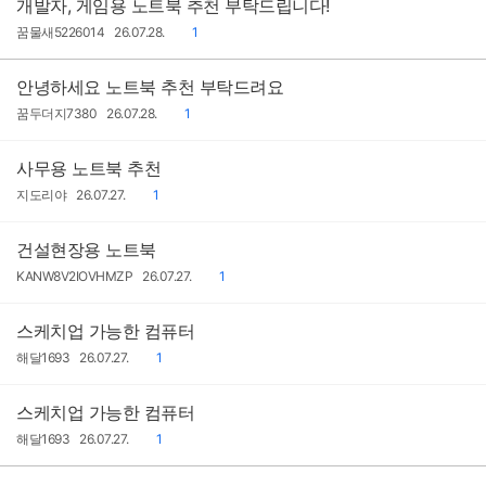
개발자, 게임용 노트북 추천 부탁드립니다!
작
작
댓
꿈물새5226014
26.07.28.
1
성
성
글
자
일
안녕하세요 노트북 추천 부탁드려요
작
작
댓
꿈두더지7380
26.07.28.
1
성
성
글
자
일
사무용 노트북 추천
작
작
댓
지도리야
26.07.27.
1
성
성
글
자
일
건설현장용 노트북
작
작
댓
KANW8V2IOVHMZP
26.07.27.
1
성
성
글
자
일
스케치업 가능한 컴퓨터
작
작
댓
해달1693
26.07.27.
1
성
성
글
자
일
스케치업 가능한 컴퓨터
작
작
댓
해달1693
26.07.27.
1
성
성
글
자
일