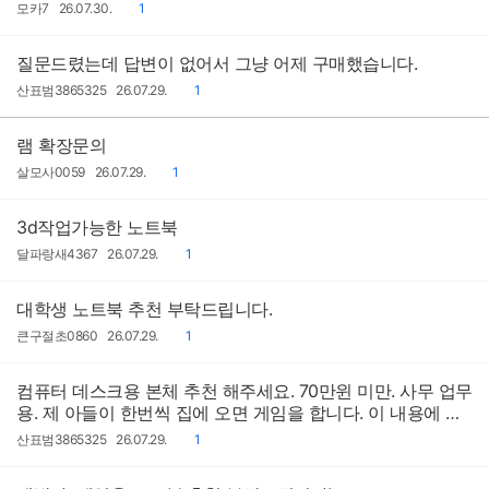
작
작
댓
모카7
26.07.30.
1
성
성
글
자
일
질문드렸는데 답변이 없어서 그냥 어제 구매했습니다.
작
작
댓
산표범3865325
26.07.29.
1
성
성
글
자
일
램 확장문의
작
작
댓
살모사0059
26.07.29.
1
성
성
글
자
일
3d작업가능한 노트북
작
작
댓
달파랑새4367
26.07.29.
1
성
성
글
자
일
대학생 노트북 추천 부탁드립니다.
작
작
댓
큰구절초0860
26.07.29.
1
성
성
글
자
일
컴퓨터 데스크용 본체 추천 해주세요. 70만윈 미만. 사무 업무
용. 제 아들이 한번씩 집에 오면 게임을 합니다. 이 내용에 맞
게 추천 부탁드립니다
작
작
댓
산표범3865325
26.07.29.
1
성
성
글
자
일