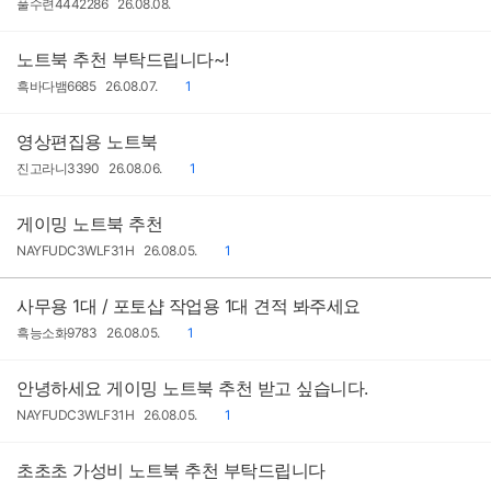
작
작
풀수련4442286
26.08.08.
성
성
자
일
노트북 추천 부탁드립니다~!
작
작
댓
흑바다뱀6685
26.08.07.
1
성
성
글
자
일
영상편집용 노트북
작
작
댓
진고라니3390
26.08.06.
1
성
성
글
자
일
게이밍 노트북 추천
작
작
댓
NAYFUDC3WLF31H
26.08.05.
1
성
성
글
자
일
사무용 1대 / 포토샵 작업용 1대 견적 봐주세요
작
작
댓
흑능소화9783
26.08.05.
1
성
성
글
자
일
안녕하세요 게이밍 노트북 추천 받고 싶습니다.
작
작
댓
NAYFUDC3WLF31H
26.08.05.
1
성
성
글
자
일
초초초 가성비 노트북 추천 부탁드립니다