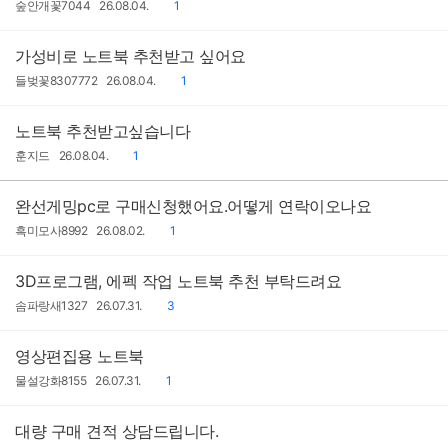
작
작
댓
숲안개꽃7044
26.08.04.
1
성
성
글
자
일
가성비로 노트북 추천받고 싶어요
작
작
댓
들벚꽃8307772
26.08.04.
1
성
성
글
자
일
노트북 추천받고싶습니다
작
작
댓
훈지드
26.08.04.
1
성
성
글
자
일
완선게밍pc로 구매신청했어요.어떻게 연락이오나요
작
작
댓
흑미모사8992
26.08.02.
1
성
성
글
자
일
3D프로그램, 에펙 작업 노트북 추천 부탁드려요
작
작
댓
솜파랑새1327
26.07.31.
3
성
성
글
자
일
영상편집용 노트북
작
작
댓
물설강화8155
26.07.31.
1
성
성
글
자
일
대량 구매 견적 상담드립니다.