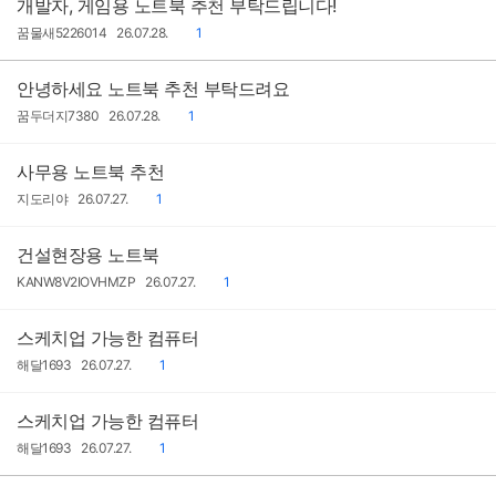
개발자, 게임용 노트북 추천 부탁드립니다!
작
작
댓
꿈물새5226014
26.07.28.
1
성
성
글
자
일
안녕하세요 노트북 추천 부탁드려요
작
작
댓
꿈두더지7380
26.07.28.
1
성
성
글
자
일
사무용 노트북 추천
작
작
댓
지도리야
26.07.27.
1
성
성
글
자
일
건설현장용 노트북
작
작
댓
KANW8V2IOVHMZP
26.07.27.
1
성
성
글
자
일
스케치업 가능한 컴퓨터
작
작
댓
해달1693
26.07.27.
1
성
성
글
자
일
스케치업 가능한 컴퓨터
작
작
댓
해달1693
26.07.27.
1
성
성
글
자
일