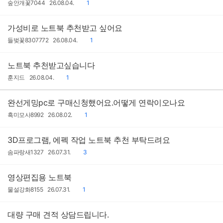
작
작
댓
숲안개꽃7044
26.08.04.
1
성
성
글
자
일
가성비로 노트북 추천받고 싶어요
작
작
댓
들벚꽃8307772
26.08.04.
1
성
성
글
자
일
노트북 추천받고싶습니다
작
작
댓
훈지드
26.08.04.
1
성
성
글
자
일
완선게밍pc로 구매신청했어요.어떻게 연락이오나요
작
작
댓
흑미모사8992
26.08.02.
1
성
성
글
자
일
3D프로그램, 에펙 작업 노트북 추천 부탁드려요
작
작
댓
솜파랑새1327
26.07.31.
3
성
성
글
자
일
영상편집용 노트북
작
작
댓
물설강화8155
26.07.31.
1
성
성
글
자
일
대량 구매 견적 상담드립니다.