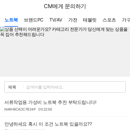
뒤
다나와
CM에게 문의하기
로
가
메뉴 네비게이션
기
노트북
브랜드PC
TV/AV
가전
태블릿
스포츠
가구
검
제목
색
서류작업용 가성비 노트북 추천 부탁드립니다!
작
작
NARH9CAOC7B34P
00:22:56
성
성
자
일
안녕하세요 혹시 이 조건 노트북 있을까요??