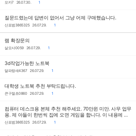
작
작
댓
모카7
26.07.30.
1
성
성
글
자
일
질문드렸는데 답변이 없어서 그냥 어제 구매했습니다.
작
작
댓
산표범3865325
26.07.29.
1
성
성
글
자
일
램 확장문의
작
작
댓
살모사0059
26.07.29.
1
성
성
글
자
일
3d작업가능한 노트북
작
작
댓
달파랑새4367
26.07.29.
1
성
성
글
자
일
대학생 노트북 추천 부탁드립니다.
작
작
댓
큰구절초0860
26.07.29.
1
성
성
글
자
일
컴퓨터 데스크용 본체 추천 해주세요. 70만윈 미만. 사무 업무
용. 제 아들이 한번씩 집에 오면 게임을 합니다. 이 내용에 맞
게 추천 부탁드립니다
작
작
댓
산표범3865325
26.07.29.
1
성
성
글
자
일