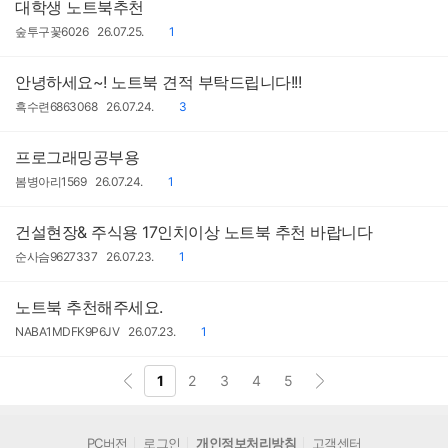
대학생 노트북추천
작
작
댓
숲투구꽃6026
26.07.25.
1
성
성
글
자
일
안녕하세요~! 노트북 견적 부탁드립니다!!!
작
작
댓
흑수련6863068
26.07.24.
3
성
성
글
자
일
프로그래밍공부용
작
작
댓
봄병아리1569
26.07.24.
1
성
성
글
자
일
건설현장& 주식용 17인치이상 노트북 추천 바랍니다
작
작
댓
순사슴9627337
26.07.23.
1
성
성
글
자
일
노트북 추천해주세요.
작
작
댓
NABA1MDFK9P6JV
26.07.23.
1
성
성
글
자
일
1
2
3
4
5
PC버전
로그인
개인정보처리방침
고객센터