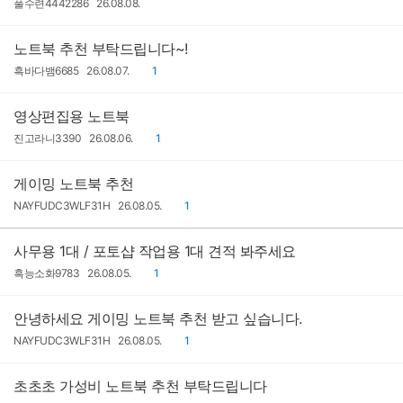
작
작
풀수련4442286
26.08.08.
성
성
자
일
노트북 추천 부탁드립니다~!
작
작
댓
흑바다뱀6685
26.08.07.
1
성
성
글
자
일
영상편집용 노트북
작
작
댓
진고라니3390
26.08.06.
1
성
성
글
자
일
게이밍 노트북 추천
작
작
댓
NAYFUDC3WLF31H
26.08.05.
1
성
성
글
자
일
사무용 1대 / 포토샵 작업용 1대 견적 봐주세요
작
작
댓
흑능소화9783
26.08.05.
1
성
성
글
자
일
안녕하세요 게이밍 노트북 추천 받고 싶습니다.
작
작
댓
NAYFUDC3WLF31H
26.08.05.
1
성
성
글
자
일
초초초 가성비 노트북 추천 부탁드립니다