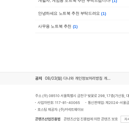
개발자, 게임용 노트북 추천 부탁드립니다!
1
안녕하세요 노트북 추천 부탁드려요
1
사무용 노트북 추천
1
공지
08/03(월) 다나와 개인정보처리방침 개정 안내
주소 (우) 08510 서울특별시 금천구 벚꽃로 298, 17층(가산동
사업자번호: 117-81-40065
통신판매업: 제2024-서울금
호스팅 제공자: (주)커넥트웨이브
콘텐츠산업진흥법
콘텐츠산업 진흥법에 의한 콘텐츠 보호
자