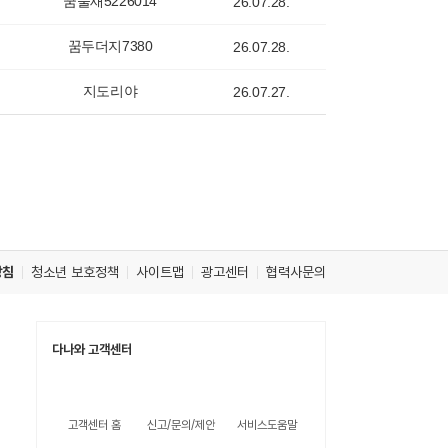
꿈물새5226014
26.07.28.
꿈두더지7380
26.07.28.
지도리야
26.07.27.
방침
청소년 보호정책
사이트맵
광고센터
협력사문의
다나와 고객센터
고객센터 홈
신고/문의/제안
서비스도움말