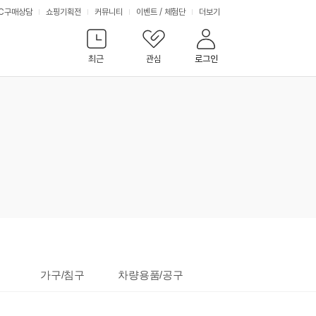
서
C구매상담
쇼핑기획전
커뮤니티
이벤트
/
체험단
더보기
비
최근
관심
로그인
스
가구/침구
차량용품/공구