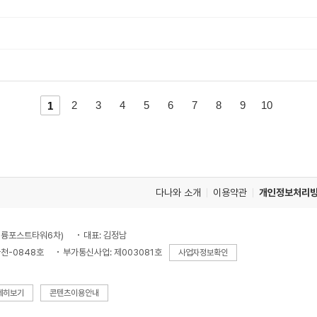
이
다
2
3
4
5
6
7
8
9
10
1
전
음
페
페
이
이
지
지
다나와 소개
이용약관
개인정보처리
로
로
, 대륭포스트타워6차)
대표: 김정남
천-0848호
부가통신사업: 제003081호
사업자정보확인
세히보기
콘텐츠이용안내