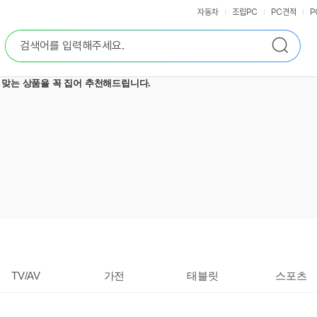
자동차
조립PC
PC견적
P
통
검
합
색
검
색
TV/AV
가전
태블릿
스포츠