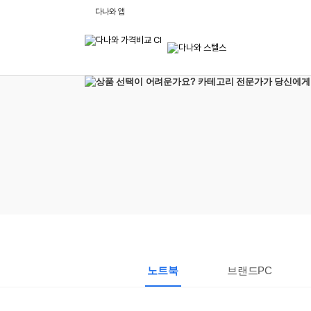
비
다나와 앱
교
하
고
잘
사
는,
다
나
와
:
가
격
비
교
사
이
트
노트북
브랜드PC