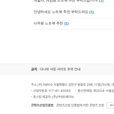
개발자, 게임용 노트북 추천 부탁드립니다!
1
안녕하세요 노트북 추천 부탁드려요
1
사무용 노트북 추천
1
공지
다나와 사칭 사이트 주의 안내
주소 (우) 08510 서울특별시 금천구 벚꽃로 298, 17층(가산동
사업자번호: 117-81-40065
통신판매업: 제2024-서울금
호스팅 제공자: (주)커넥트웨이브
콘텐츠산업진흥법
콘텐츠산업 진흥법에 의한 콘텐츠 보호
자