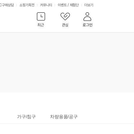
서
C구매상담
쇼핑기획전
커뮤니티
이벤트
/
체험단
더보기
비
최근
관심
로그인
스
가구/침구
차량용품/공구