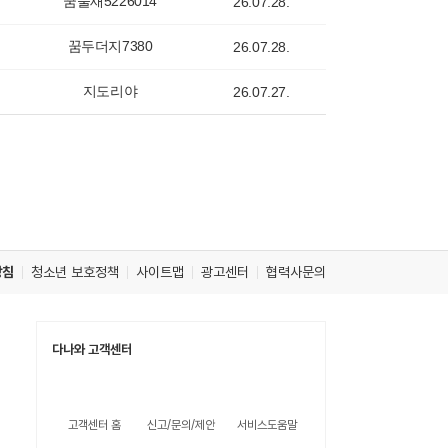
꿈물새5226014
26.07.28.
꿈두더지7380
26.07.28.
지도리야
26.07.27.
방침
청소년 보호정책
사이트맵
광고센터
협력사문의
다나와 고객센터
고객센터 홈
신고/문의/제안
서비스도움말