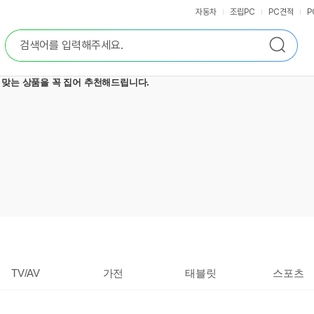
자동차
조립PC
PC견적
P
통
검
합
색
검
색
TV/AV
가전
태블릿
스포츠