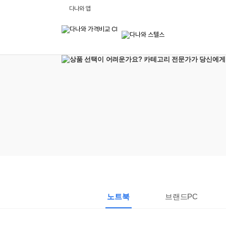
비
다나와 앱
교
하
고
잘
사
는,
다
나
와
:
가
격
비
교
사
이
트
노트북
브랜드PC