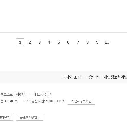
이
다
2
3
4
5
6
7
8
9
10
1
전
음
페
페
이
이
지
지
다나와 소개
이용약관
개인정보처리
로
로
, 대륭포스트타워6차)
대표: 김정남
천-0848호
부가통신사업: 제003081호
사업자정보확인
세히보기
콘텐츠이용안내