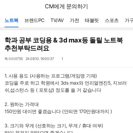
뒤
다나와
CM에게 문의하기
로
가
메뉴 네비게이션
기
노트북
브랜드PC
TV/AV
가전
태블릿
스포츠
가구
학과 공부 코딩용 & 3d max등 돌릴 노트북
추천부탁드려요
작
작
댓
독수리0755
24.08.10. 16:00:37
1
성
성
글
자
일
1. 사용 용도 (사용하는 프로그램/게임명 기재)
코딩을 주로 하고 학원에서 3ds max와 언리얼엔진5, 지브러
쉬,섭스턴스 등 ( 포토샵) 정도를 쓸 거 같습니다
2. 원하는 가격대
150만원 대이면 좋겠습니다 (안되면 170만원대까지 )
3. 크기와 무게 (선호하는 크기, 무게 / 휴대 여부)
많이 무겁지 않았으면 좋겠습니다