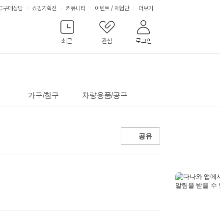
서
C구매상담
쇼핑기획전
커뮤니티
이벤트
/
체험단
더보기
비
최근
관심
로그인
스
가구/침구
차량용품/공구
공유