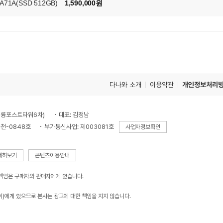
1A(SSD 512GB)
1,590,000원
다나와 소개
이용약관
개인정보처리
, 대륭포스트타워6차)
대표: 김정남
천-0848호
부가통신사업: 제003081호
사업자정보확인
세히보기
콘텐츠이용안내
 책임은 구매자와 판매자에게 있습니다.
이)에게 있으므로 본사는 광고에 대한 책임을 지지 않습니다.