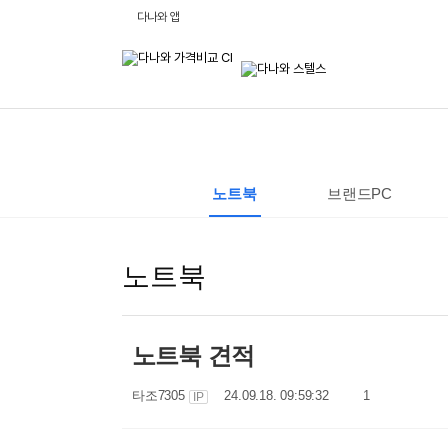
비
다나와 앱
교
하
고
잘
사
는,
다
나
와
:
가
격
노트북
브랜드PC
비
교
사
이
트
노트북
노트북 견적
작
작
댓
타조7305
24.09.18. 09:59:32
1
IP
성
성
글
자
일
수