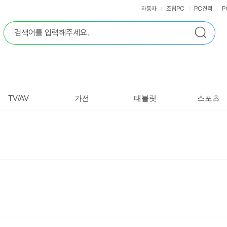
자동차
조립PC
PC견적
P
통
검
합
색
검
색
TV/AV
가전
태블릿
스포츠