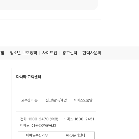
방침
청소년 보호정책
사이트맵
광고센터
협력사문의
다나와 고객센터
고객센터 홈
신고/문의/제안
서비스도움말
전화: 1688-2470 (유료)
팩스: 1688-2451
이메일: cs@cowave.kr
이메일수집거부
ARS문의안내