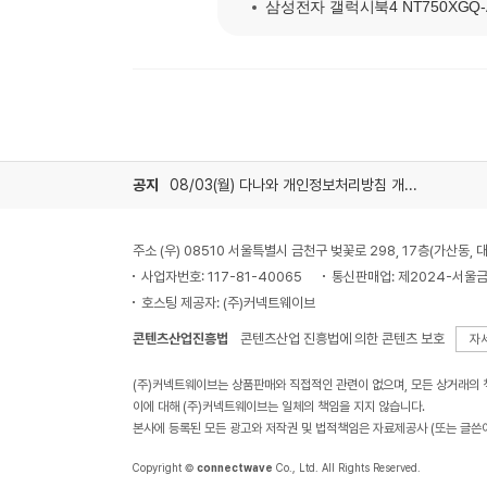
삼성전자 갤럭시북4 NT750XGQ-A7
공지
08/03(월) 다나와 개인정보처리방침 개정 안내
주소 (우) 08510 서울특별시 금천구 벚꽃로 298, 17층(가산동
사업자번호: 117-81-40065
통신판매업: 제2024-서울금
호스팅 제공자: (주)커넥트웨이브
콘텐츠산업진흥법
콘텐츠산업 진흥법에 의한 콘텐츠 보호
자
(주)커넥트웨이브는 상품판매와 직접적인 관련이 없으며, 모든 상거래의
이에 대해 (주)커넥트웨이브는 일체의 책임을 지지 않습니다.
본사에 등록된 모든 광고와 저작권 및 법적책임은 자료제공사 (또는 글쓴
Copyright ©
connectwave
Co., Ltd. All Rights Reserved.