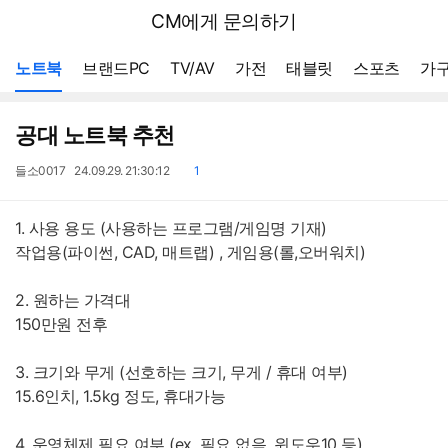
뒤
다나와
CM에게 문의하기
로
가
메뉴 네비게이션
기
노트북
브랜드PC
TV/AV
가전
태블릿
스포츠
가구
공대 노트북 추천
작
작
댓
들소0017
24.09.29. 21:30:12
1
성
성
글
자
일
1. 사용 용도 (사용하는 프로그램/게임명 기재)
작업용(파이썬, CAD, 매트랩) , 게임용(롤,오버워치)
2. 원하는 가격대
150만원 전후
3. 크기와 무게 (선호하는 크기, 무게 / 휴대 여부)
15.6인치, 1.5kg 정도, 휴대가능
4. 운영체제 필요 여부 (ex. 필요 없음, 윈도우10 등)