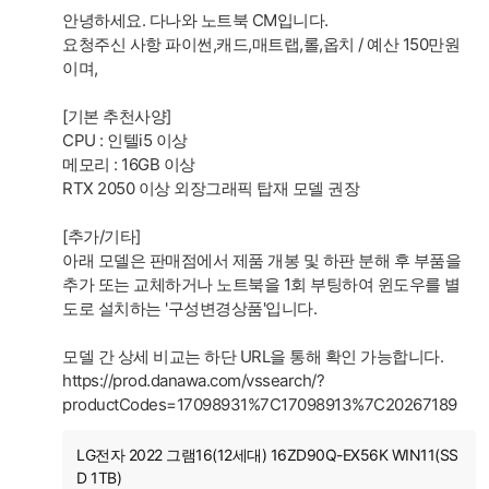
안녕하세요. 다나와 노트북 CM입니다.
요청주신 사항 파이썬,캐드,매트랩,롤,옵치 / 예산 150만원
이며,
[기본 추천사양]
CPU : 인텔i5 이상
메모리 : 16GB 이상
RTX 2050 이상 외장그래픽 탑재 모델 권장
[추가/기타]
아래 모델은 판매점에서 제품 개봉 및 하판 분해 후 부품을
추가 또는 교체하거나 노트북을 1회 부팅하여 윈도우를 별
도로 설치하는 '구성변경상품'입니다.
모델 간 상세 비교는 하단 URL을 통해 확인 가능합니다.
https://prod.danawa.com/vssearch/?
productCodes=17098931%7C17098913%7C20267189
LG전자 2022 그램16(12세대) 16ZD90Q-EX56K WIN11(SS
D 1TB)