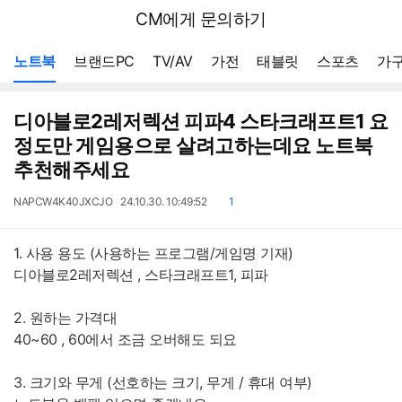
뒤
다나와
CM에게 문의하기
로
가
메뉴 네비게이션
기
노트북
브랜드PC
TV/AV
가전
태블릿
스포츠
가구
디아블로2레저렉션 피파4 스타크래프트1 요
정도만 게임용으로 살려고하는데요 노트북
추천해주세요
작
작
댓
NAPCW4K40JXCJO
24.10.30. 10:49:52
1
성
성
글
자
일
1. 사용 용도 (사용하는 프로그램/게임명 기재)
디아블로2레저렉션 , 스타크래프트1, 피파
2. 원하는 가격대
40~60 , 60에서 조금 오버해도 되요
3. 크기와 무게 (선호하는 크기, 무게 / 휴대 여부)