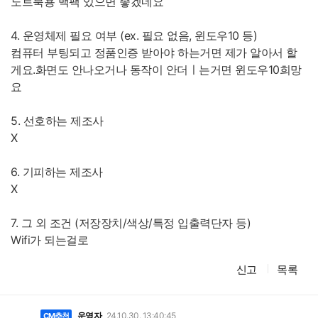
노트북용 백팩 있으면 좋겠네요
4. 운영체제 필요 여부 (ex. 필요 없음, 윈도우10 등)
컴퓨터 부팅되고 정품인증 받아야 하는거면 제가 알아서 할
게요.화면도 안나오거나 동작이 안더ㅣ는거면 윈도우10희망
요
5. 선호하는 제조사
X
6. 기피하는 제조사
X
7. 그 외 조건 (저장장치/색상/특정 입출력단자 등)
Wifi가 되는걸로
신고
목록
댓
글
운영자
24.10.30. 13:40:45
CM추천