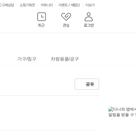
서
C구매상담
쇼핑기획전
커뮤니티
이벤트
/
체험단
더보기
비
최근
관심
로그인
스
가구/침구
차량용품/공구
공유