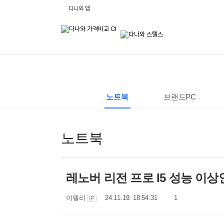
비
다나와 앱
교
하
고
잘
사
는,
다
나
와
:
가
격
노트북
브랜드PC
비
교
사
이
트
노트북
레노버 리전 프로 I5 성능 이상
작
작
댓
이델리
24.11.19. 18:54:31
1
IP
성
성
글
자
일
수