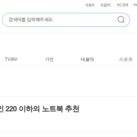
자동차
조립PC
PC견적
P
통
검
합
색
검
색
TV/AV
가전
태블릿
스포츠
인 220 이하의 노트북 추천