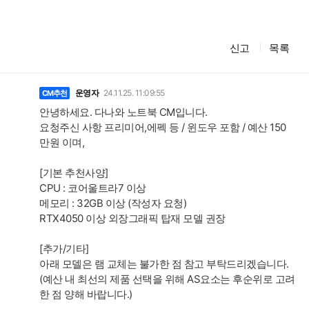
신고
목록
댓
글
운영자
24.11.25. 11:09:55
CM추천
안녕하세요. 다나와 노트북 CM입니다.
요청주신 사항 프리미어,에펙 등 / 윈도우 포함 / 예산 150
만원 이며,
[기본 추천사양]
CPU : 코어울트라7 이상
메모리 : 32GB 이상 (작성자 요청)
RTX4050 이상 외장그래픽 탑재 모델 권장
[추가/기타]
아래 모델은 램 교체는 불가한 점 참고 부탁드리겠습니다.
(예산 내 최선의 제품 선택을 위해 AS요소는 후순위로 고려
한 점 양해 바랍니다.)