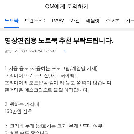
뒤
다나와
CM에게 문의하기
로
가
메뉴 네비게이션
기
노트북
브랜드PC
TV/AV
가전
태블릿
스포츠
가구
영상편집용 노트북 추천 부탁드립니다.
작
작
댓
말똥구리3833
24.11.24. 17:15:41
1
성
성
글
자
일
1. 사용 용도 (사용하는 프로그램/게임명 기재)
프리미어프로, 포토샵, 에프터이펙트
프리미어와 포토샵을 같이 켜 놓고 쓸 때가 많습니다.
렌더링은 데스크탑으로 돌릴 예정입니다.
2. 원하는 가격대
150만원 전후
3. 크기와 무게 (선호하는 크기, 무게 / 휴대 여부)
가벼울 수록 좋습니다.