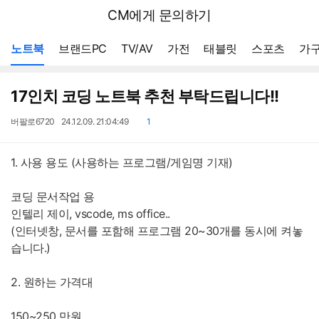
뒤
다나와
CM에게 문의하기
로
가
메뉴 네비게이션
기
노트북
브랜드PC
TV/AV
가전
태블릿
스포츠
가구
17인치 코딩 노트북 추천 부탁드립니다!!
작
작
댓
버팔로6720
24.12.09. 21:04:49
1
성
성
글
자
일
1. 사용 용도 (사용하는 프로그램/게임명 기재)
코딩 문서작업 용
인텔리 제이, vscode, ms office..
(인터넷창, 문서를 포함해 프로그램 20~30개를 동시에 켜놓
습니다.)
2. 원하는 가격대
150~250 만원