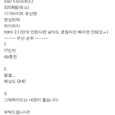
SSD 512G(최소)
32GB램(최소)
기가바이트 유선랜
캔싱턴락
와이파이
hdmi 2.1 (만약 안된다면 낮아도 괜찮지만 빠지면 안돼요ㅠ)
------- 우선 순위 --------
1.
17인치
dp충천
2.
발열...
해상도 QHD
3.
그래픽카드는 내장이 좋습니다.
부탁드립니다!!