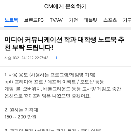
뒤
다나와
CM에게 문의하기
로
가
메뉴 네비게이션
기
노트북
브랜드PC
TV/AV
가전
태블릿
스포츠
가구
미디어 커뮤니케이션 학과 대학생 노트북 추
천 부탁 드립니다!
작
작
댓
사슴1932
24.12.12. 22:27:43
1
성
성
글
자
일
1. 사용 용도 (사용하는 프로그램/게임명 기재)
ppt/ 프리미어 프로 / 애프터 이펙트 / 포토샵 등등
게임: 롤, 오버워치, 배틀그라운드 등등 고사양 게임도 중간
옵션으로 120 프레임은 나왔으면 좋겠어요.
2. 원하는 가격대
150 ~ 200 만원
3. 크기와 무게 (선호하는 크기, 무게 / 휴대 여부)