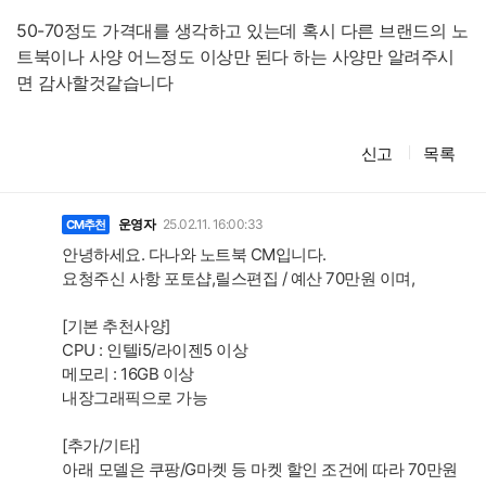
50-70정도 가격대를 생각하고 있는데 혹시 다른 브랜드의 노
트북이나 사양 어느정도 이상만 된다 하는 사양만 알려주시
면 감사할것같습니다
신고
목록
댓
글
운영자
25.02.11. 16:00:33
CM추천
안녕하세요. 다나와 노트북 CM입니다.
요청주신 사항 포토샵,릴스편집 / 예산 70만원 이며,
[기본 추천사양]
CPU : 인텔i5/라이젠5 이상
메모리 : 16GB 이상
내장그래픽으로 가능
[추가/기타]
아래 모델은 쿠팡/G마켓 등 마켓 할인 조건에 따라 70만원