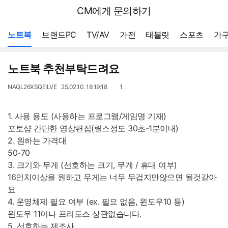
뒤
다나와
CM에게 문의하기
로
가
메뉴 네비게이션
기
노트북
브랜드PC
TV/AV
가전
태블릿
스포츠
가구
노트북 추천부탁드려요
작
작
댓
NAQL26XSQEILVE
25.02.10. 18:19:18
1
성
성
글
자
일
1. 사용 용도 (사용하는 프로그램/게임명 기재)
포토샵 간단한 영상편집(릴스정도 30초-1분이내)
2. 원하는 가격대
50-70
3. 크기와 무게 (선호하는 크기, 무게 / 휴대 여부)
16인치이상을 원하고 무게는 너무 무겁지만않으면 될것같아
요
4. 운영체제 필요 여부 (ex. 필요 없음, 윈도우10 등)
윈도우 11이나 프리도스 상관없습니다.
5. 선호하는 제조사