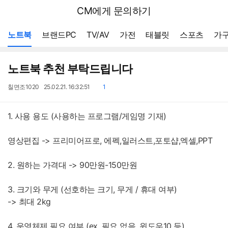
뒤
다나와
CM에게 문의하기
로
가
메뉴 네비게이션
기
노트북
브랜드PC
TV/AV
가전
태블릿
스포츠
가구
노트북 추천 부탁드립니다
작
작
댓
칠면조1020
25.02.21. 16:32:51
1
성
성
글
자
일
1. 사용 용도 (사용하는 프로그램/게임명 기재)
영상편집 -> 프리미어프로, 에펙,일러스트,포토샵,엑셀,PPT
2. 원하는 가격대 -> 90만원-150만원
3. 크기와 무게 (선호하는 크기, 무게 / 휴대 여부)
-> 최대 2kg
4. 운영체제 필요 여부 (ex. 필요 없음, 윈도우10 등)