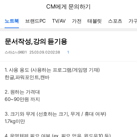
뒤
다나와
CM에게 문의하기
로
가
메뉴 네비게이션
기
노트북
브랜드PC
TV/AV
가전
태블릿
스포츠
가구
문서작성,강의 듣기용
작
작
댓
스라소니9601
25.03.09. 02:02:38
1
성
성
글
자
일
1. 사용 용도 (사용하는 프로그램/게임명 기재)
한글,파워포인트,캔바
2. 원하는 가격대
60~90만원 까지
3. 크기와 무게 (선호하는 크기, 무게 / 휴대 여부)
1.7kg미만
4. 운영체제 필요 여부 (ex. 필요 없음, 윈도우10 등)