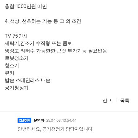
총합 1000만원 미만
4. 색상, 선호하는 기능 등 그 외 조건
TV-75인치
세탁기,건조기 수직형 또는 콤보
냉장고 리터수 가능한한 큰것 부가기능 필요없음
로봇청소기
청소기
큐커
밥솥 스테인리스 내솥
공기청정기
신고
목록
댓
글
운영자
25.04.08. 10:54:44
CM추천
안녕하세요, 공기청정기 담당자입니다.