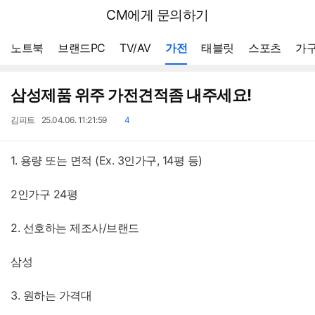
뒤
다나와
CM에게 문의하기
로
가
메뉴 네비게이션
기
노트북
브랜드PC
TV/AV
가전
태블릿
스포츠
가구
삼성제품 위주 가전견적좀 내주세요!
작
작
댓
김피트
25.04.06. 11:21:59
4
성
성
글
자
일
1. 용량 또는 면적 (Ex. 3인가구, 14평 등)
2인가구 24평
2. 선호하는 제조사/브랜드
삼성
3. 원하는 가격대