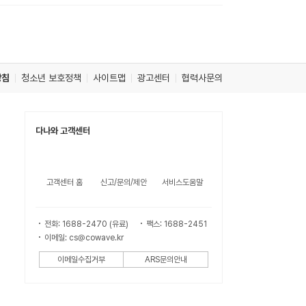
방침
청소년 보호정책
사이트맵
광고센터
협력사문의
다나와 고객센터
고객센터 홈
신고/문의/제안
서비스도움말
전화: 1688-2470 (유료)
팩스: 1688-2451
이메일: cs@cowave.kr
이메일수집거부
ARS문의안내