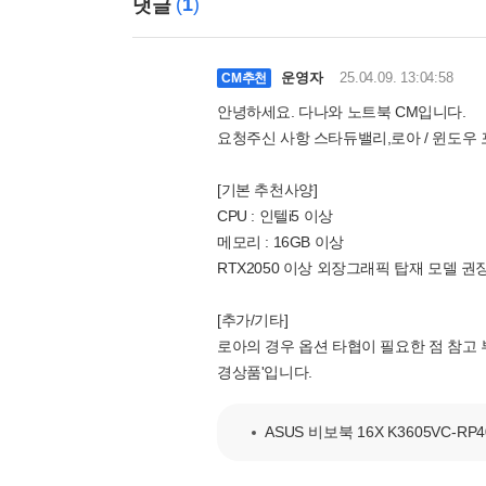
(
1
)
댓글
운영자
25.04.09. 13:04:58
CM추천
안녕하세요. 다나와 노트북 CM입니다.
요청주신 사항 스타듀밸리,로아 / 윈도우 포
[기본 추천사양]
CPU : 인텔i5 이상
메모리 : 16GB 이상
RTX2050 이상 외장그래픽 탑재 모델 권
[추가/기타]
로아의 경우 옵션 타협이 필요한 점 참고
경상품'입니다.
ASUS 비보북 16X K3605VC-RP40