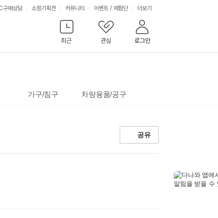
서
C구매상담
쇼핑기획전
커뮤니티
이벤트
/
체험단
더보기
비
최근
관심
로그인
스
가구/침구
차량용품/공구
공유