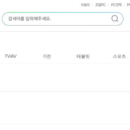
자동차
조립PC
PC견적
P
통
검
합
색
검
색
TV/AV
가전
태블릿
스포츠