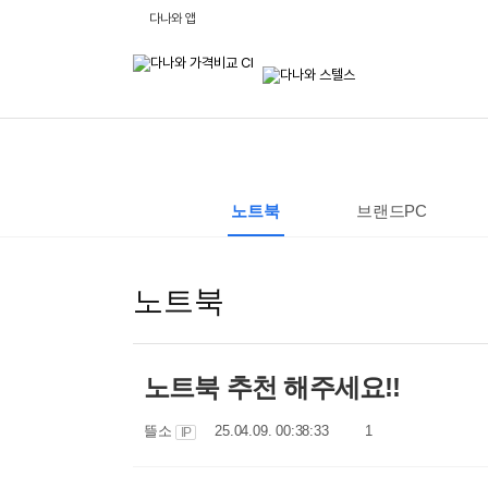
비
다나와 앱
교
하
고
잘
사
는,
다
나
와
:
가
격
노트북
브랜드PC
비
교
사
이
트
노트북
노트북 추천 해주세요!!
작
작
댓
뜰소
25.04.09. 00:38:33
1
IP
성
성
글
자
일
수