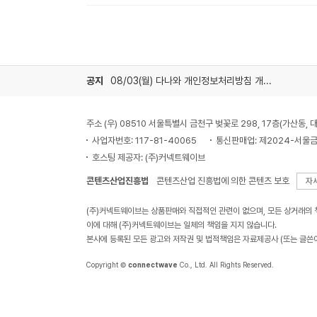
공지
08/03(월) 다나와 개인정보처리방침 개정 안내
주소 (우) 08510 서울특별시 금천구 벚꽃로 298, 17층(가산동
사업자번호: 117-81-40065
통신판매업: 제2024-서울금
호스팅 제공자: (주)커넥트웨이브
콘텐츠산업진흥법
콘텐츠산업 진흥법에 의한 콘텐츠 보호
자
(주)커넥트웨이브는 상품판매와 직접적인 관련이 없으며, 모든 상거래의
이에 대해 (주)커넥트웨이브는 일체의 책임을 지지 않습니다.
본사에 등록된 모든 광고와 저작권 및 법적책임은 자료제공사 (또는 글쓴
Copyright ©
connectwave
Co., Ltd. All Rights Reserved.
KOLSA 한국온라인 쇼핑협회