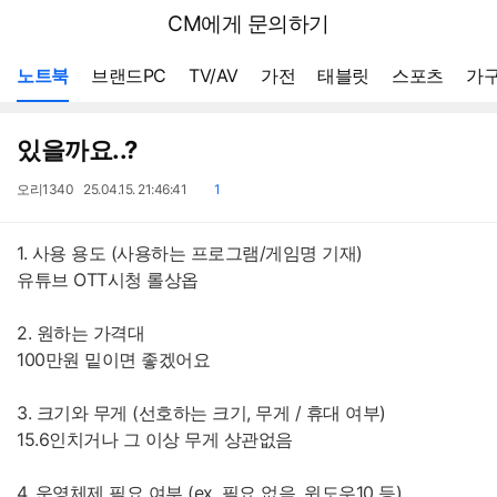
뒤
다나와
CM에게 문의하기
로
가
메뉴 네비게이션
기
노트북
브랜드PC
TV/AV
가전
태블릿
스포츠
가구
있을까요..?
작
작
댓
오리1340
25.04.15. 21:46:41
1
성
성
글
자
일
1. 사용 용도 (사용하는 프로그램/게임명 기재)
유튜브 OTT시청 롤상옵
2. 원하는 가격대
100만원 밑이면 좋겠어요
3. 크기와 무게 (선호하는 크기, 무게 / 휴대 여부)
15.6인치거나 그 이상 무게 상관없음
4. 운영체제 필요 여부 (ex. 필요 없음, 윈도우10 등)