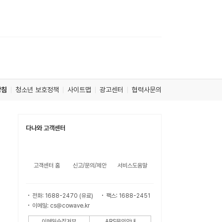
방침
청소년 보호정책
사이트맵
광고센터
협력사문의
다나와 고객센터
고객센터 홈
신고/문의/제안
서비스도움말
전화: 1688-2470 (유료)
팩스: 1688-2451
이메일: cs@cowave.kr
이메일수집거부
ARS문의안내