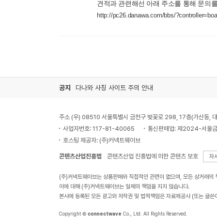
견적과 관련해선 아래 주소를 통해 문의를
http://pc26.danawa.com/bbs/?controller=
공지
다나와 사칭 사이트 주의 안내
주소 (우) 08510 서울특별시 금천구 벚꽃로 298, 17층(가산동
사업자번호: 117-81-40065
통신판매업: 제2024-서울금
호스팅 제공자: (주)커넥트웨이브
콘텐츠산업진흥법
콘텐츠산업 진흥법에 의한 콘텐츠 보호
자
(주)커넥트웨이브는 상품판매와 직접적인 관련이 없으며, 모든 상거래의
이에 대해 (주)커넥트웨이브는 일체의 책임을 지지 않습니다.
본사에 등록된 모든 광고와 저작권 및 법적책임은 자료제공사 (또는 글쓴
Copyright ©
connectwave
Co., Ltd. All Rights Reserved.