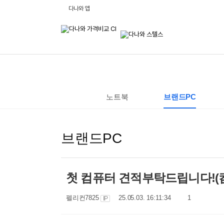
비
다나와 앱
교
하
고
잘
사
는,
다
나
와
:
가
격
노트북
브랜드PC
비
교
사
이
트
브랜드PC
첫 컴퓨터 견적부탁드립니다!(
작
작
댓
펠리컨7825
25.05.03. 16:11:34
1
IP
성
성
글
자
일
수