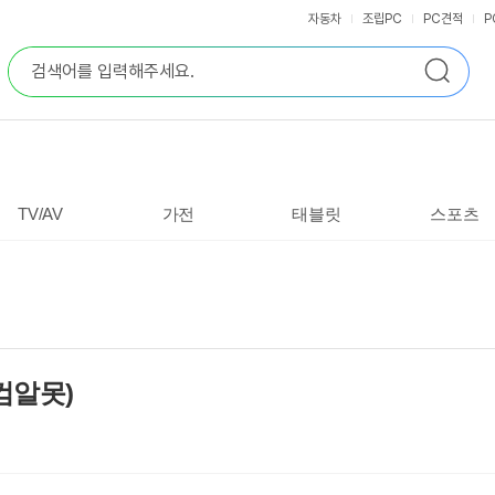
자동차
조립PC
PC견적
P
통
검
합
색
검
색
TV/AV
가전
태블릿
스포츠
컴알못)