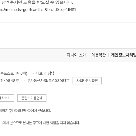
 남겨주시면 도움을 받으실 수 있습니다.
board&methods=getBoardList&boardSeq=194#1
다나와 소개
이용약관
개인정보처리
, 대륭포스트타워6차)
대표: 김정남
천-0848호
부가통신사업: 제003081호
사업자정보확인
세히보기
콘텐츠이용안내
 책임은 구매자와 판매자에게 있습니다.
이)에게 있으므로 본사는 광고에 대한 책임을 지지 않습니다.