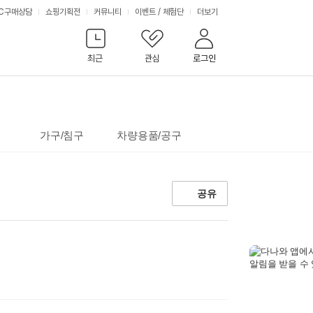
서
C구매상담
쇼핑기획전
커뮤니티
이벤트
/
체험단
더보기
비
최근
관심
로그인
스
가구/침구
차량용품/공구
공유