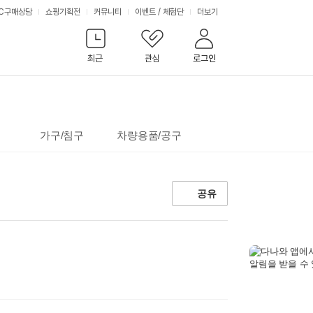
서
C구매상담
쇼핑기획전
커뮤니티
이벤트
/
체험단
더보기
비
최근
관심
로그인
스
가구/침구
차량용품/공구
공유