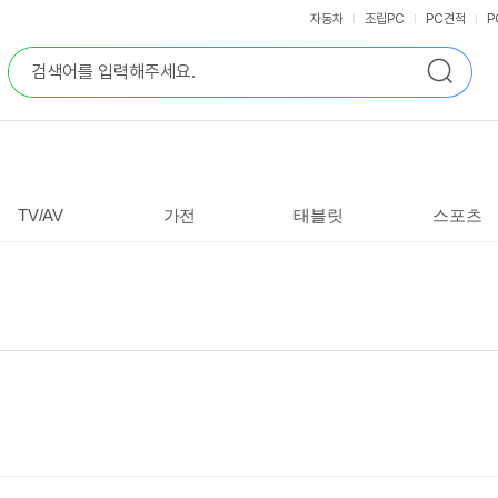
자동차
조립PC
PC견적
P
통
검
합
색
검
색
TV/AV
가전
태블릿
스포츠