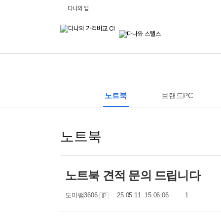
비
다나와 앱
교
하
고
잘
사
는,
다
나
와
:
가
격
노트북
브랜드PC
비
교
사
이
트
노트북
노트북 견적 문의 드립니다
작
작
댓
도마뱀3606
25.05.11. 15:06:06
1
IP
성
성
글
자
일
수