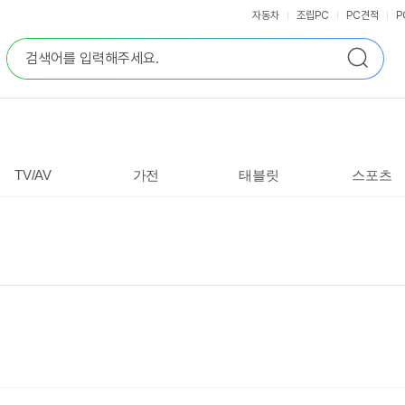
자동차
조립PC
PC견적
P
통
검
합
색
검
색
TV/AV
가전
태블릿
스포츠