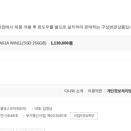
매점에서 제품 개봉 후 윈도우를 별도로 설치하여 판매하는 구성변경상품입니
A WIN11(SSD 256GB)
1,130,000원
다나와 소개
이용약관
개인정보처리
, 대륭포스트타워6차)
대표: 김정남
천-0848호
부가통신사업: 제003081호
사업자정보확인