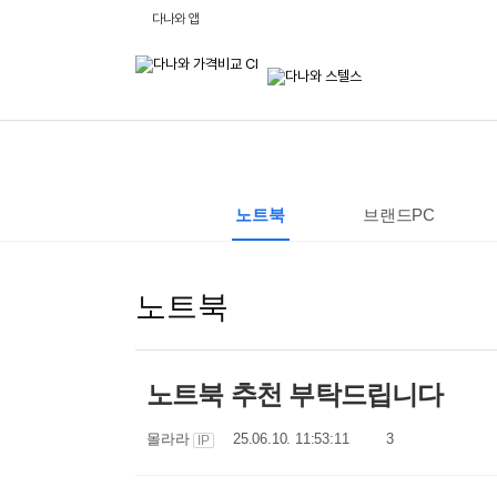
비
다나와 앱
교
하
고
잘
사
는,
다
나
와
:
가
격
노트북
브랜드PC
비
교
사
이
트
노트북
노트북 추천 부탁드립니다
작
작
댓
몰라라
25.06.10. 11:53:11
3
IP
성
성
글
자
일
수