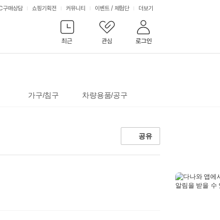
서
C구매상담
쇼핑기획전
커뮤니티
이벤트
/
체험단
더보기
비
최근
관심
로그인
스
가구/침구
차량용품/공구
공유