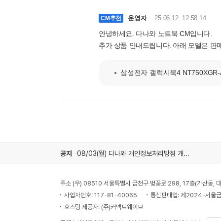
운영자
25.06.12. 12:58:14
CM추천
안녕하세요. 다나와 노트북 CM입니다.
추가 상품 안내드립니다. 아래 모델은 판
삼성전자 갤럭시북4 NT750XGR-A51
공지
08/03(월) 다나와 개인정보처리방침 개정 안내
주소 (우) 08510 서울특별시 금천구 벚꽃로 298, 17층(가산동
사업자번호: 117-81-40065
통신판매업: 제2024-서울금
호스팅 제공자: (주)커넥트웨이브