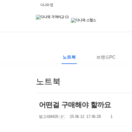
비
다나와 앱
교
하
고
잘
사
는,
다
나
와
:
가
격
노트북
브랜드PC
비
교
사
이
트
노트북
어떤걸 구매해야 할까요
작
작
댓
범고래9426
25.06.12. 17:45:28
1
IP
성
성
글
자
일
수