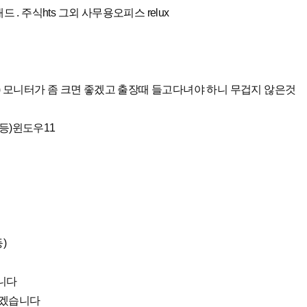
 . 주식hts 그외 사무용오피스 relux
 여부) 모니터가 좀 크면 좋겠고 출장때 들고다녀야 하니 무겁지 않은것
 등)윈도우11
)
니다
좋겠습니다