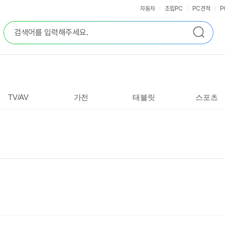
자동차
조립PC
PC견적
P
통
검
합
색
검
색
TV/AV
가전
태블릿
스포츠