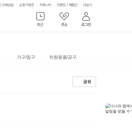
서
C구매상담
쇼핑기획전
커뮤니티
이벤트
/
체험단
더보기
비
최근
관심
로그인
스
가구/침구
차량용품/공구
공유