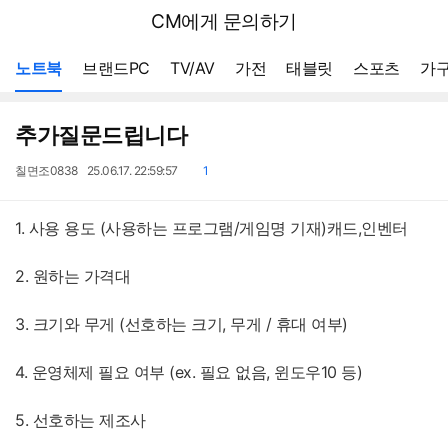
뒤
다나와
CM에게 문의하기
로
가
메뉴 네비게이션
기
노트북
브랜드PC
TV/AV
가전
태블릿
스포츠
가구
추가질문드립니다
작
작
댓
칠면조0838
25.06.17. 22:59:57
1
성
성
글
자
일
1. 사용 용도 (사용하는 프로그램/게임명 기재)캐드,인벤터
2. 원하는 가격대
3. 크기와 무게 (선호하는 크기, 무게 / 휴대 여부)
4. 운영체제 필요 여부 (ex. 필요 없음, 윈도우10 등)
5. 선호하는 제조사