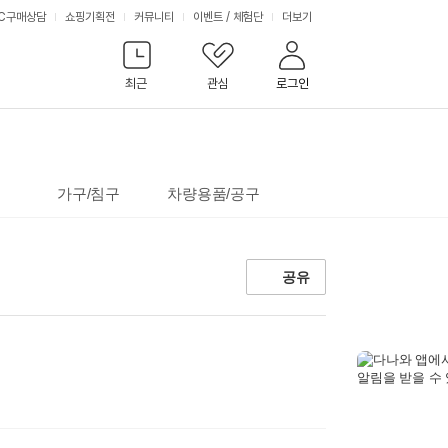
서
C구매상담
쇼핑기획전
커뮤니티
이벤트
/
체험단
더보기
비
최근
관심
로그인
스
가구/침구
차량용품/공구
공유