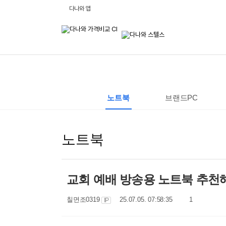
비
다나와 앱
교
하
고
잘
사
는,
다
나
와
:
가
격
노트북
브랜드PC
비
교
사
이
트
노트북
교회 예배 방송용 노트북 추
작
작
댓
칠면조0319
25.07.05. 07:58:35
1
IP
성
성
글
자
일
수