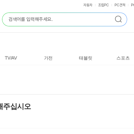
자동차
조립PC
PC견적
P
통
검
합
색
검
색
TV/AV
가전
태블릿
스포츠
천해주십시오