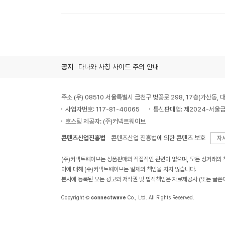
공지
다나와 사칭 사이트 주의 안내
주소 (우) 08510 서울특별시 금천구 벚꽃로 298, 17층(가산동
사업자번호: 117-81-40065
통신판매업: 제2024-서울금
호스팅 제공자: (주)커넥트웨이브
콘텐츠산업진흥법
콘텐츠산업 진흥법에 의한 콘텐츠 보호
자
(주)커넥트웨이브는 상품판매와 직접적인 관련이 없으며, 모든 상거래의
이에 대해 (주)커넥트웨이브는 일체의 책임을 지지 않습니다.
본사에 등록된 모든 광고와 저작권 및 법적책임은 자료제공사 (또는 글쓴
Copyright ©
connectwave
Co., Ltd. All Rights Reserved.
KOLSA 한국온라인 쇼핑협회