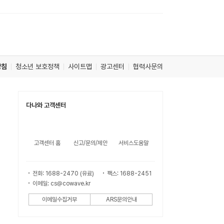
방침
청소년 보호정책
사이트맵
광고센터
협력사문의
다나와 고객센터
고객센터 홈
신고/문의/제안
서비스도움말
전화: 1688-2470 (유료)
팩스: 1688-2451
이메일: cs@cowave.kr
이메일수집거부
ARS문의안내