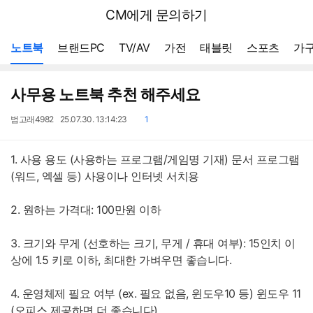
뒤
다나와
CM에게 문의하기
로
가
메뉴 네비게이션
기
노트북
브랜드PC
TV/AV
가전
태블릿
스포츠
가구
사무용 노트북 추천 해주세요
작
작
댓
범고래4982
25.07.30. 13:14:23
1
성
성
글
자
일
1. 사용 용도 (사용하는 프로그램/게임명 기재) 문서 프로그램
(워드, 엑셀 등) 사용이나 인터넷 서치용
2. 원하는 가격대: 100만원 이하
3. 크기와 무게 (선호하는 크기, 무게 / 휴대 여부): 15인치 이
상에 1.5 키로 이하, 최대한 가벼우면 좋습니다.
4. 운영체제 필요 여부 (ex. 필요 없음, 윈도우10 등) 윈도우 11
(오피스 제공하면 더 좋습니다)