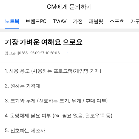
뒤
다나와
CM에게 문의하기
로
가
메뉴 네비게이션
기
노트북
브랜드PC
TV/AV
가전
태블릿
스포츠
가구
기장 가벼운 여해요 으로요
작
작
댓
밍크고래0665
25.09.27. 10:58:06
1
성
성
글
자
일
1. 사용 용도 (사용하는 프로그램/게임명 기재)
2. 원하는 가격대
3. 크기와 무게 (선호하는 크기, 무게 / 휴대 여부)
4. 운영체제 필요 여부 (ex. 필요 없음, 윈도우10 등)
5. 선호하는 제조사