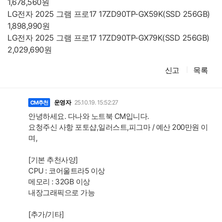
1,678,560원
LG전자 2025 그램 프로17 17ZD90TP-GX59K(SSD 256GB)
1,898,990원
LG전자 2025 그램 프로17 17ZD90TP-GX79K(SSD 256GB)
2,029,690원
신고
목록
댓
글
운영자
25.10.19. 15:52:27
CM추천
안녕하세요. 다나와 노트북 CM입니다.
요청주신 사항 포토샵,일러스트,피그마 / 예산 200만원 이
며,
[기본 추천사양]
CPU : 코어울트라5 이상
메모리 : 32GB 이상
내장그래픽으로 가능
[추가/기타]