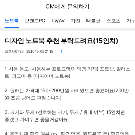
뒤
다나와
CM에게 문의하기
로
가
메뉴 네비게이션
기
노트북
브랜드PC
TV/AV
가전
태블릿
스포츠
가구
디자인 노트북 추천 부탁드려요(15인치)
작
작
댓
살모사0736
25.10.19. 09:21:15
1
성
성
글
자
일
1. 사용 용도 (사용하는 프로그램/게임명 기재) 포토샵, 일러스
트, 피그마 등 (디자이너 노트북)
2. 원하는 가격대 150~200만원 사이였으면 좋겠어요(200만
원 조금 넘어도 괜찮습니다)
3. 크기와 무게 (선호하는 크기, 무게 / 휴대 여부) 15인치면
좋겠고 가벼우면 좋을거같아요
4. 운영체제 필요 여부 (ex. 필요 없음, 윈도우10 등) 필요없음