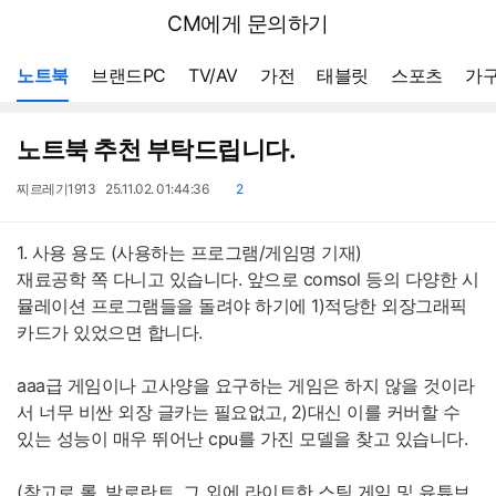
뒤
다나와
CM에게 문의하기
로
가
메뉴 네비게이션
기
노트북
브랜드PC
TV/AV
가전
태블릿
스포츠
가구
노트북 추천 부탁드립니다.
작
작
댓
찌르레기1913
25.11.02. 01:44:36
2
성
성
글
자
일
1. 사용 용도 (사용하는 프로그램/게임명 기재)
재료공학 쪽 다니고 있습니다. 앞으로 comsol 등의 다양한 시
뮬레이션 프로그램들을 돌려야 하기에 1)적당한 외장그래픽
카드가 있었으면 합니다.
aaa급 게임이나 고사양을 요구하는 게임은 하지 않을 것이라
서 너무 비싼 외장 글카는 필요없고, 2)대신 이를 커버할 수
있는 성능이 매우 뛰어난 cpu를 가진 모델을 찾고 있습니다.
(참고로 롤, 발로란트, 그 외에 라이트한 스팀 게임 및 유튜브