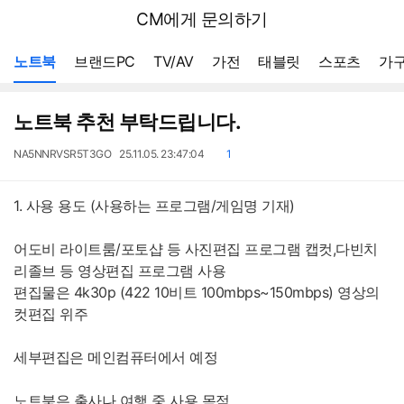
뒤
다나와
CM에게 문의하기
로
가
메뉴 네비게이션
기
노트북
브랜드PC
TV/AV
가전
태블릿
스포츠
가구
노트북 추천 부탁드립니다.
작
작
댓
NA5NNRVSR5T3GO
25.11.05. 23:47:04
1
성
성
글
자
일
1. 사용 용도 (사용하는 프로그램/게임명 기재)
어도비 라이트룸/포토샵 등 사진편집 프로그램 캡컷,다빈치
리졸브 등 영상편집 프로그램 사용
편집물은 4k30p (422 10비트 100mbps~150mbps) 영상의
컷편집 위주
세부편집은 메인컴퓨터에서 예정
노트북은 출사나 여행 중 사용 목적