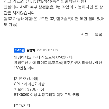
7. 그 외 조건 (저장장치/색상/특정 입출력단자 등)
인텔이나 AMD 여부 상관없음, 1번 작업이 가능하다면 큰 상
관은 하지않습니다.
램32 가능해야함(온보드면 32, 램 2슬롯이면 16만 달려 있어
도 가능)
신고
목록
댓
글
운영자
25.11.06. 17:11:35
CM추천
안녕하세요. 다나와 노트북 CM입니다.
요청주신 사항 라이트룸,포토샵,캡컷,다빈치리졸브 / 예산
180만원 이며,
[기본 추천사양]
CPU : 라이젠7 이상
메모리 : 32GB 이상
RTX5060 이상 외장그래픽 탑재 모델 권장
[추가/기타]