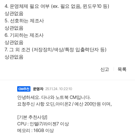
4. 운영체제 필요 여부 (ex. 필요 없음, 윈도우10 등)
상관없음
5. 선호하는 제조사
상관없음
6. 기피하는 제조사
상관없음
7. 그 외 조건 (저장장치/색상/특정 입출력단자 등)
상관없음
신고
목록
댓
글
운영자
25.11.24. 10:22:10
CM추천
안녕하세요. 다나와 노트북 CM입니다.
요청주신 사항 오딘,아이온2 / 예산 200만원 이며,
[기본 추천사양]
CPU : 인텔i7/라이젠7 이상
메모리 : 16GB 이상