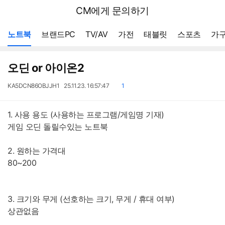
뒤
다나와
CM에게 문의하기
로
가
메뉴 네비게이션
기
노트북
브랜드PC
TV/AV
가전
태블릿
스포츠
가구
오딘 or 아이온2
작
작
댓
KA5DCN86OBJJH1
25.11.23. 16:57:47
1
성
성
글
자
일
1. 사용 용도 (사용하는 프로그램/게임명 기재)
게임 오딘 돌릴수있는 노트북
2. 원하는 가격대
80~200
3. 크기와 무게 (선호하는 크기, 무게 / 휴대 여부)
상관없음