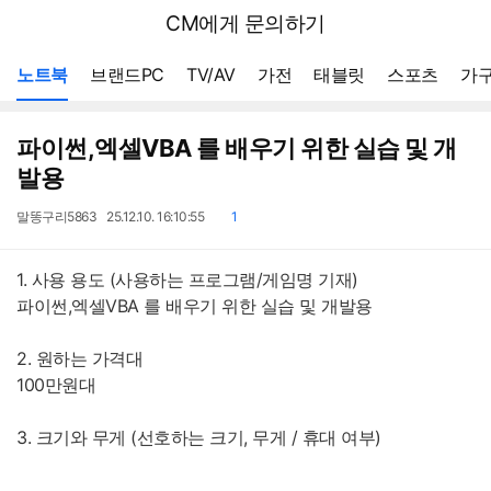
뒤
다나와
CM에게 문의하기
로
가
메뉴 네비게이션
기
노트북
브랜드PC
TV/AV
가전
태블릿
스포츠
가구
파이썬,엑셀VBA 를 배우기 위한 실습 및 개
발용
작
작
댓
말똥구리5863
25.12.10. 16:10:55
1
성
성
글
자
일
1. 사용 용도 (사용하는 프로그램/게임명 기재)
파이썬,엑셀VBA 를 배우기 위한 실습 및 개발용
2. 원하는 가격대
100만원대
3. 크기와 무게 (선호하는 크기, 무게 / 휴대 여부)