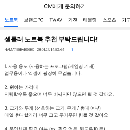
뒤
다나와
CM에게 문의하기
로
가
메뉴 네비게이션
기
노트북
브랜드PC
TV/AV
가전
태블릿
스포츠
가구
셀룰러 노트북 추천 부탁드립니다!
작
작
댓
NAMAT55EAES6EC
26.01.27. 14:53:44
1
성
성
글
자
일
1. 사용 용도 (사용하는 프로그램/게임명 기재)
업무용이나 엑셀이 굉장히 무겁습니다.
2. 원하는 가격대
저렴할수록 좋으며 너무 비싸지만 않으면 될 것 같아요.
3. 크기와 무게 (선호하는 크기, 무게 / 휴대 여부)
매일 휴대할거라 너무 크고 무거우면 힘들 것 같아요
4. 운영체제 필요 여부 (ex. 필요 없음, 윈도우10 등)