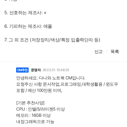
5. 선호하는 제조사: ×
6. 기피하는 제조사: 애플
7. 그 외 조건 (저장장치/색상/특정 입출력단자 등)
신고
목록
댓
글
운영자
26.02.01. 15:48:35
CM추천
안녕하세요. 다나와 노트북 CM입니다.
요청주신 사항 문서작업,프로그래밍,대학생활용 / 윈도우
포함 / 예산 100만원 이며,
[기본 추천사양]
CPU : 인텔i5/라이젠5 이상
메모리 : 16GB 이상
내장그래픽으로 가능