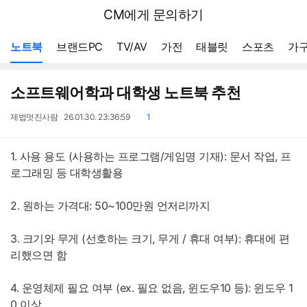
뒤
다나와
CM에게 문의하기
로
가
메뉴 네비게이션
기
노트북
브랜드PC
TV/AV
가전
태블릿
스포츠
가구
소프트웨어학과 대학생 노트북 추천
작
작
댓
제법멋진사람
26.01.30. 23:36:59
1
성
성
글
자
일
1. 사용 용도 (사용하는 프로그램/게임명 기재): 문서 작업, 프
로그래밍 등 대학생활용
2. 원하는 가격대: 50~100만원 언저리까지
3. 크기와 무게 (선호하는 크기, 무게 / 휴대 여부): 휴대에 편
리했으면 함
4. 운영체제 필요 여부 (ex. 필요 없음, 윈도우10 등): 윈도우 1
0 이상