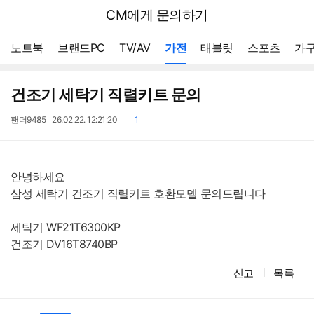
뒤
다나와
CM에게 문의하기
로
가
메뉴 네비게이션
기
노트북
브랜드PC
TV/AV
가전
태블릿
스포츠
가구
건조기 세탁기 직렬키트 문의
작
작
댓
팬더9485
26.02.22. 12:21:20
1
성
성
글
자
일
안녕하세요
삼성 세탁기 건조기 직렬키트 호환모델 문의드립니다
세탁기 WF21T6300KP
건조기 DV16T8740BP
신고
목록
댓