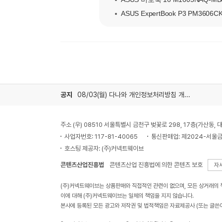
ASUS ExpertBook P3 PM3606C
공지
08/03(월) 다나와 개인정보처리방침 개정 안내
주소 (우) 08510 서울특별시 금천구 벚꽃로 298, 17층(가산동
사업자번호: 117-81-40065
통신판매업: 제2024-서울금
호스팅 제공자: (주)커넥트웨이브
콘텐츠산업진흥법
콘텐츠산업 진흥법에 의한 콘텐츠 보호
자
(주)커넥트웨이브는 상품판매와 직접적인 관련이 없으며, 모든 상거래의
이에 대해 (주)커넥트웨이브는 일체의 책임을 지지 않습니다.
본사에 등록된 모든 광고와 저작권 및 법적책임은 자료제공사 (또는 글쓴