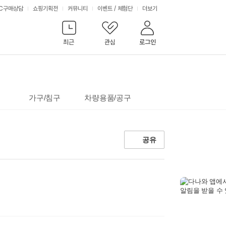
서
C구매상담
쇼핑기획전
커뮤니티
이벤트
/
체험단
더보기
비
최근
관심
로그인
스
가구/침구
차량용품/공구
공유