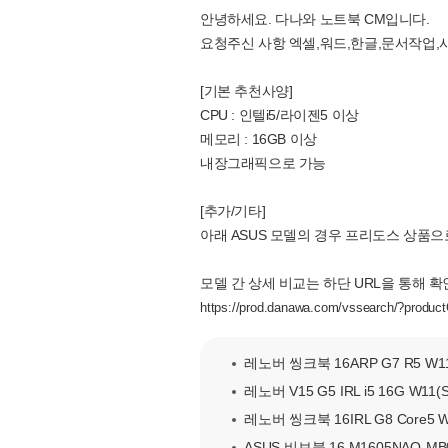
안녕하세요. 다나와 노트북 CM입니다.
요청주신 사항 엑셀,워드,한글,문서작업,사무
[기본 추천사양]
CPU : 인텔i5/라이젠5 이상
메모리 : 16GB 이상
내장그래픽으로 가능
[추가/기타]
아래 ASUS 모델의 경우 프리도스 상품
모델 간 상세 비교는 하단 URL을 통해 
https://prod.danawa.com/vssearch/?produ
레노버 씽크북 16ARP G7 R5 W11
레노버 V15 G5 IRL i5 16G W11(
레노버 씽크북 16IRL G8 Core5 W
ASUS 비보북 16 M1605NAQ-MB0