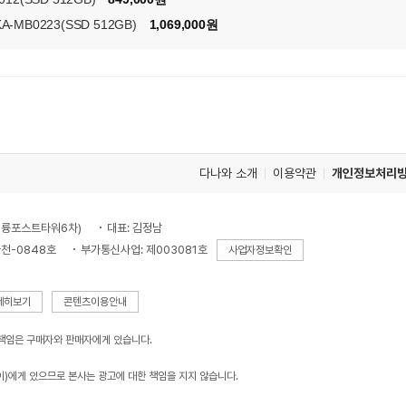
KA-MB0223(SSD 512GB)
1,069,000원
다나와 소개
이용약관
개인정보처리
, 대륭포스트타워6차)
대표: 김정남
천-0848호
부가통신사업: 제003081호
사업자정보확인
세히보기
콘텐츠이용안내
 책임은 구매자와 판매자에게 있습니다.
이)에게 있으므로 본사는 광고에 대한 책임을 지지 않습니다.