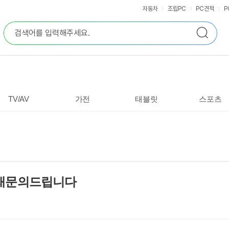
자동차
조립PC
PC견적
P
통
검
합
색
검
색
TV/AV
가전
태블릿
스포츠
 재문의드립니다