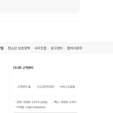
방침
청소년 보호정책
사이트맵
광고센터
협력사문의
다나와 고객센터
고객센터 홈
신고/문의/제안
서비스도움말
전화: 1688-2470 (유료)
팩스: 1688-2451
이메일: cs@cowave.kr