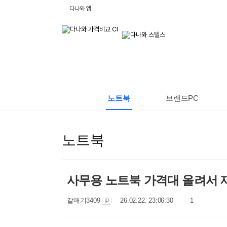
비
다나와 앱
교
하
고
잘
사
는,
다
나
와
:
가
격
노트북
브랜드PC
비
교
사
이
트
노트북
사무용 노트북 가격대 올려서
작
작
댓
갈매기3409
26.02.22. 23:06:30
1
IP
성
성
글
자
일
수