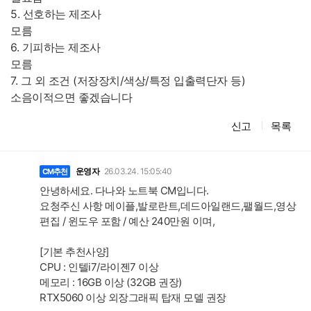
5. 선호하는 제조사
모름
6. 기피하는 제조사
모름
7. 그 외 조건 (저장장치/색상/특정 입출력단자 등)
소음이적으면 좋겠습니다
신고
목록
댓
글
운영자
26.03.24. 15:05:40
CM추천
안녕하세요. 다나와 노트북 CM입니다.
요청주신 사항 메이플,발로란트,데드아일랜드,팰월드,영상
편집 / 윈도우 포함 / 예산 240만원 이며,
[기본 추천사양]
CPU : 인텔i7/라이젠7 이상
메모리 : 16GB 이상 (32GB 권장)
RTX5060 이상 외장그래픽 탑재 모델 권장