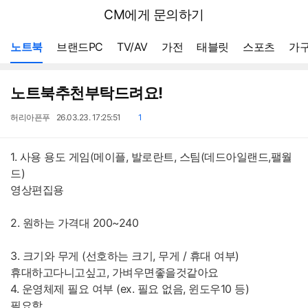
뒤
다나와
CM에게 문의하기
로
가
메뉴 네비게이션
기
노트북
브랜드PC
TV/AV
가전
태블릿
스포츠
가구
노트북추천부탁드려요!
작
작
댓
허리아픈푸
26.03.23. 17:25:51
1
성
성
글
자
일
1. 사용 용도 게임(메이플, 발로란트, 스팀(데드아일랜드,팰월
드)
영상편집용
2. 원하는 가격대 200~240
3. 크기와 무게 (선호하는 크기, 무게 / 휴대 여부)
휴대하고다니고싶고, 가벼우면좋을것같아요
4. 운영체제 필요 여부 (ex. 필요 없음, 윈도우10 등)
필요함