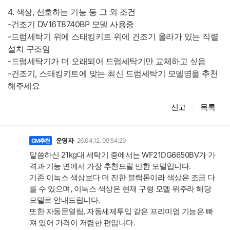
4. 색상, 선호하는 기능 등 그 외 조건
-건조기 DV16T8740BP 모델 사용중
-드럼세탁기 위에 스태킹키트 위에 건조기 올라가 있는 직렬
설치 구조임
-드럼세탁기가 더 오래되어 드럼세탁기만 교체하고 싶음
-건조기, 스태킹키트에 맞는 최신 드럼세탁기 모델명을 추천
해주세요
신고
목록
댓
글
운영자
26.04.12. 09:54:29
CM추천
말씀하신 21kg대 세탁기 중에서는 WF21DG6650BV가 가
격과 기능 면에서 가장 추천드릴 만한 모델입니다.
기존 이녹스 색상보다 더 진한 블랙톤이라 색상은 조금 다
를 수 있으며, 이녹스 색상은 현재 구형 모델 위주라 해당
모델로 안내드립니다.
또한 자동문열림, 자동세제투입 같은 프리미엄 기능은 빠
져 있어 가격이 저렴한 편입니다.