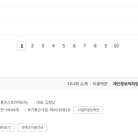
이
다
2
3
4
5
6
7
8
9
10
1
전
음
페
페
이
이
지
지
다나와 소개
이용약관
개인정보처리
로
로
, 대륭포스트타워6차)
대표: 김정남
천-0848호
부가통신사업: 제003081호
사업자정보확인
세히보기
콘텐츠이용안내