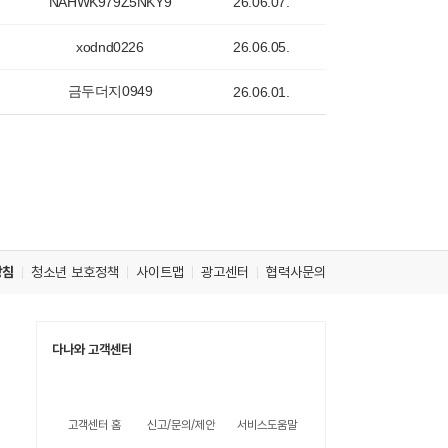
NAHWK979Z5NKY9
26.06.07.
xodnd0226
26.06.05.
금두더지0949
26.06.01.
방침
청소년 보호정책
사이트맵
광고센터
협력사문의
다나와 고객센터
고객센터 홈
신고/문의/제안
서비스도움말