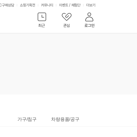
서
C구매상담
쇼핑기획전
커뮤니티
이벤트
/
체험단
더보기
비
최근
관심
로그인
스
가구/침구
차량용품/공구