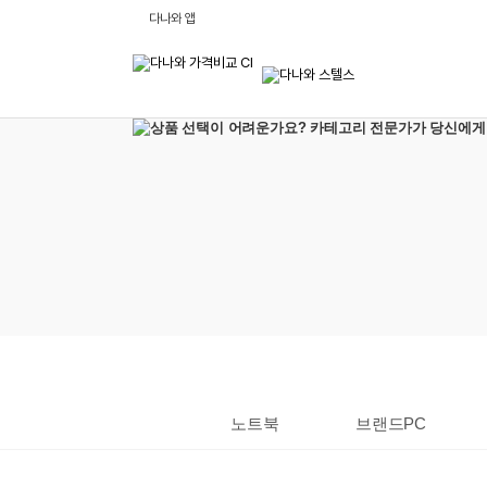
비
다나와 앱
교
하
고
잘
사
는,
다
나
와
:
가
격
비
교
사
이
트
노트북
브랜드PC