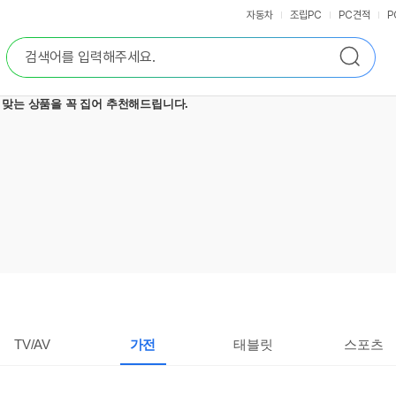
자동차
조립PC
PC견적
P
통
검
합
색
검
색
TV/AV
가전
태블릿
스포츠