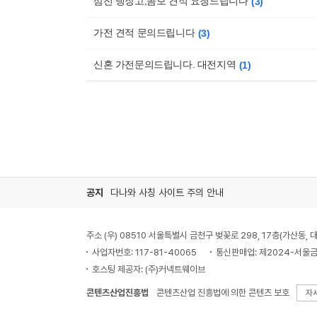
삼전 냉장고,콤보 견적 요청드립니다
3
가전 견적 문의드립니다
3
신혼 가전문의드립니다. 대전지역
1
공지
다나와 사칭 사이트 주의 안내
주소 (우) 08510 서울특별시 금천구 벚꽃로 298, 17층(가산동
사업자번호: 117-81-40065
통신판매업: 제2024-서울금
호스팅 제공자: (주)커넥트웨이브
콘텐츠산업진흥법
콘텐츠산업 진흥법에 의한 콘텐츠 보호
자