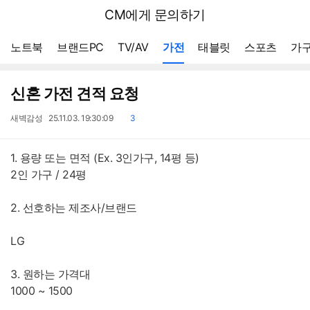
뒤
다나와
CM에게 문의하기
로
가
메뉴 네비게이션
기
노트북
브랜드PC
TV/AV
가전
태블릿
스포츠
가구
신혼 가전 견적 요청
작
작
댓
새벽감성
25.11.03. 19:30:09
3
성
성
글
자
일
1. 용량 또는 면적 (Ex. 3인가구, 14평 등)
2인 가구 / 24평
2. 선호하는 제조사/브랜드
LG
3. 원하는 가격대
1000 ~ 1500