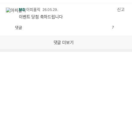
감
공
감
신고
M3
아피홀릭
26.05.29.
이벤트 당첨 축하드립니다
댓글
7
공
비
감
공
감
댓글 더보기