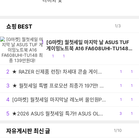
나비와 꽃
쇼핑 BEST
1
/
3
1
[G마켓] 월첫세일 마지막 날 ASUS TUF
게이밍노트북 A16 FA608UHI-TU148
최종 139만원대!
공
댓
1
1
감
글
2
★ RAZER 신제품 런칭! 차세대 콘솔 게이밍 이어버드 '해머헤드 V3 X 하이퍼스피드' PS5 및 XBOX 에디션 출시!
공
1
댓
1
감
글
3
★ 월첫세일 특별 프로모션 최종가 197만! ★ASUS TUF A18 RTX5070 FA808UP-S8017 18인치 대화면 게이밍노트북
공
1
댓
1
감
글
4
[G마켓] 월첫세일 마지막날 레노버 올인원PC 아이디어센터 27AKP10 F0JE000RKR 최종 91만원대!
공
1
댓
1
감
글
5
★2026 ASUS 월첫세일 특가!! ASUS OLED 젠북 A16 UX3607QA 4가지 시리즈
공
3
댓
1
감
글
자유게시판 최신 글
1
/
10