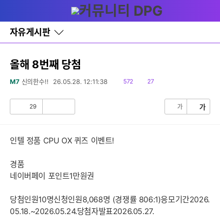
다
글쓰기
메뉴
나
와
홈
자유게시판
바
로
가
기
올해 8번째 당첨
레
이
읽
댓
M7
신의한수!!
26.05.28. 12:11:38
572
27
어
음
글
창
토
29
가
가
공
비
글
감
공
감
인텔 정품 CPU OX 퀴즈 이벤트!
경품
네이버페이 포인트1만원권
당첨인원10명신청인원8,068명 (경쟁률 806:1)응모기간2026.
05.18.~2026.05.24.당첨자발표2026.05.27.