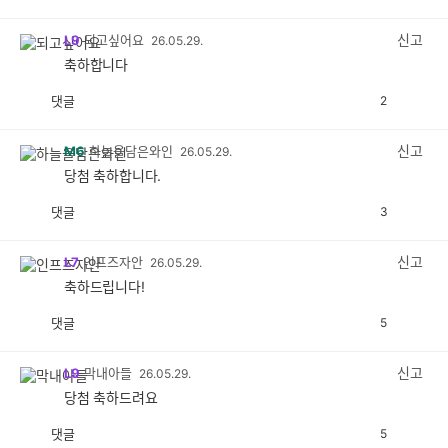
감
공
감
신고
L9
되고싶어요
26.05.29.
축하합니다
댓글
2
공
비
감
공
감
신고
M6
하늘을담은와인
26.05.29.
당첨 축하합니다.
댓글
3
공
비
감
공
감
신고
L7
인프즈자안
26.05.29.
축하드립니다!
댓글
5
공
비
감
공
감
신고
L9
막내아들
26.05.29.
당첨 축하드려요
댓글
5
공
비