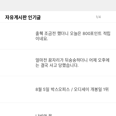
자유게시판 인기글
1
/
4
출췍 조금전 했더니 오늘은 800포인트 적립
이네요.
얼마전 꿈자리가 뒤숭숭하더니 어제 오후에
는 결국 사고 당했습니다.
8월 5일 박스오피스 / 오디세이 개봉일 1위