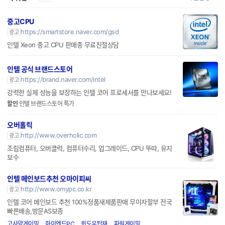
파워링크
가입신청
광고
중고CPU
https://smartstore.naver.com/gsd
광고
인텔 Xeon 중고 CPU 판매중 무료친절상담
인텔 공식 브랜드스토어
https://brand.naver.com/intel
광고
강력한 실제 성능을 보장하는 인텔 코어 프로세서를 만나보세요!
할인
인텔 브랜드스토어 특가
오버홀릭
http://www.overholic.com
광고
조립컴퓨터, 오버클럭, 컴퓨터수리, 업그레이드, CPU 뚜따, 유지
보수
인텔 메인보드추천 오마이피씨
http://www.omypc.co.kr
광고
인텔 코어 메인보드 추천 100%정품새제품판매 무이자할부 전국