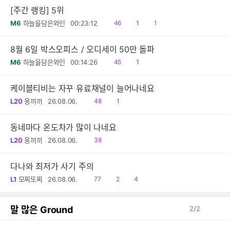
[주간 랭킹] 5위
읽
공
댓
M6
하늘을담은와인
00:23:12
46
1
1
음
감
글
8월 6일 박스오피스 / 오디세이 50만 돌파
읽
공
M6
하늘을담은와인
00:14:26
45
1
음
감
케이블티비는 자꾸 유료채널이 늘어나네요
읽
공
L20
웅끼끼
26.08.06.
48
1
음
감
동네마다 온도차가 많이 나네요
읽
L20
웅끼끼
26.08.06.
38
음
다나와 최저가 사기 주의
읽
공
댓
L1
모찌또찌
26.08.06.
77
2
4
음
감
글
말 많은 Ground
2
/
2