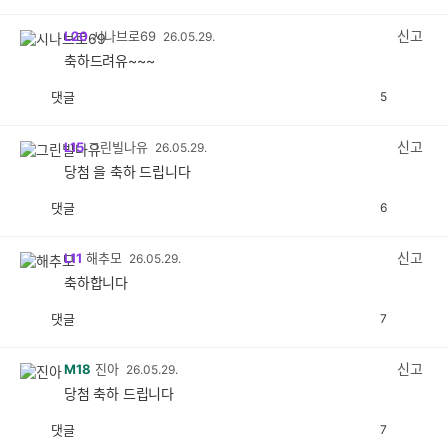
감
공
감
신고
L20
시나브로69
26.05.29.
축하드려유~~~
댓글
5
공
비
감
공
감
신고
L15
그린빌나유
26.05.29.
당첨 을 축하 드립니다
댓글
6
공
비
감
공
감
신고
L11
해추모
26.05.29.
축하합니다
댓글
7
공
비
감
공
감
신고
M18
진아
26.05.29.
당첨 축하 드립니다
댓글
7
공
비