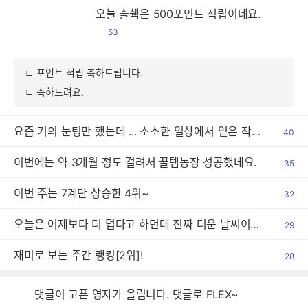
오늘 출췍은 500포인트 적립이네요.
53
ㄴ 포인트 적립 축하드립니다.
ㄴ 축하드려요.
요즘 거의 눈팅만 했는데 ... 소소한 일상에서 얻은 작은 기쁨 하나 나눕니다
40
이번에는 약 3개월 정도 걸려서 꿀템농장 성공했네요.
35
이번 주는 7계단 상승한 4위~
32
오늘은 어제보다 더 덥다고 하던데 진짜 더운 날씨이긴 하네요.
29
재미로 보는 주간 랭킹[2위]!
28
댓글이 고픈 영자가 올립니다. 댓글로 FLEX~