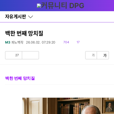
다
글쓰기
메뉴
나
와
홈
자유게시판
바
로
가
세부정보 열기/접기
기
백한 번째 망치질
레
이
읽
댓
M3
파노백작
26.06.02. 07:29:20
704
17
어
음
글
창
토
27
가
가
공
비
글
감
공
감
백한 번째 망치질