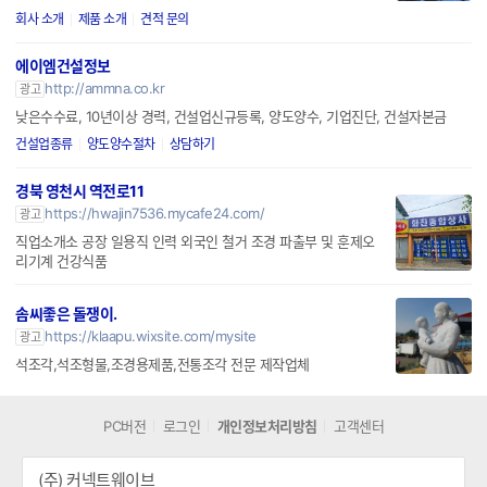
회사 소개
제품 소개
견적 문의
에이엠건설정보
http://ammna.co.kr
광고
낮은수수료, 10년이상 경력, 건설업신규등록, 양도양수, 기업진단, 건설자본금
건설업종류
양도양수절차
상담하기
경북 영천시 역전로11
https://hwajin7536.mycafe24.com/
광고
직업소개소 공장 일용직 인력 외국인 철거 조경 파출부 및 훈제오
리기계 건강식품
솜씨좋은 돌쟁이.
https://klaapu.wixsite.com/mysite
광고
석조각,석조형물,조경용제품,전통조각 전문 제작업체
PC버전
로그인
개인정보처리방침
고객센터
(주) 커넥트웨이브