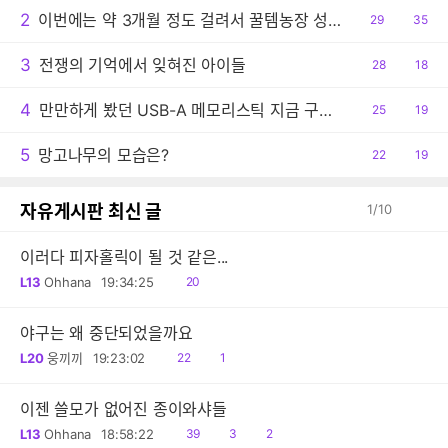
2
이번에는 약 3개월 정도 걸려서 꿀템농장 성공했네요.
공
29
댓
35
감
글
3
전쟁의 기억에서 잊혀진 아이들
공
28
댓
18
감
글
4
만만하게 봤던 USB-A 메모리스틱 지금 구입하려니 어안이 벙벙
공
25
댓
19
감
글
5
망고나무의 모습은?
공
22
댓
19
감
글
자유게시판 최신 글
1
/
10
이러다 피자홀릭이 될 것 같은...
읽
L13
Ohhana
19:34:25
20
음
야구는 왜 중단되었을까요
읽
댓
L20
웅끼끼
19:23:02
22
1
음
글
이젠 쓸모가 없어진 종이와샤들
읽
공
댓
L13
Ohhana
18:58:22
39
3
2