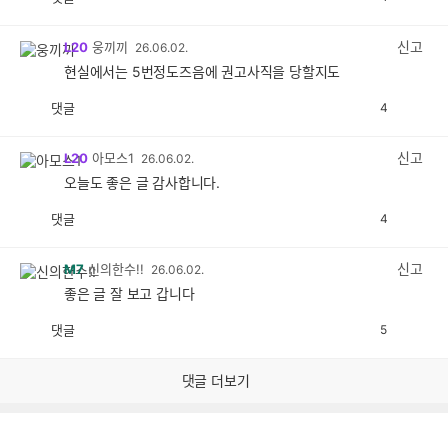
공
비
감
공
감
신고
L20
웅끼끼
26.06.02.
현실에서는 5번정도즈음에 권고사직을 당할지도
댓글
4
공
비
감
공
감
신고
L20
아모스1
26.06.02.
오늘도 좋은 글 감사합니다.
댓글
4
공
비
감
공
감
신고
M7
신의한수!!
26.06.02.
좋은 글 잘 보고 갑니다
댓글
5
공
비
감
공
감
댓글 더보기