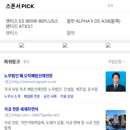
스폰서 PICK
1
/
3
엔티스 ES 800W 80PLUS스
잘만 ALPHA II DS A36(블랙)
탠다드 ATX3.1
엔티스
잘만
파워링크
가입신청
광고
노무법인 폐 오직폐암산재전문
http://www.lungcare.co.kr
광고
국내 유일 최초 폐암산재전문 노무법인. 건설업, 제조업, 운수업
노무사 소개
폐질환 전문
승인 사례
무료 상담
석공 전문 새재자연석
https://xn--3i4b71gw9a.net/
광고
석공 전문, 자연석채취업체, 도매가 납품, 석공 판매 및 시공 전문
업체