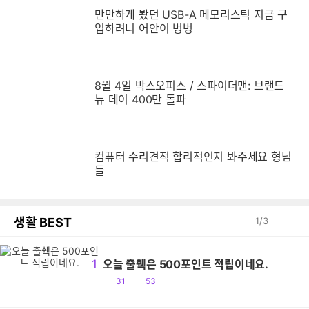
만만하게 봤던 USB-A 메모리스틱 지금 구
만
입하려니 어안이 벙벙
8월 4일 박스오피스 / 스파이더맨: 브랜드
뉴 데이 400만 돌파
컴퓨터 수리견적 합리적인지 봐주세요 형님
들
생활 BEST
1
/
3
1
오늘 출췍은 500포인트 적립이네요.
공
댓
31
53
감
글