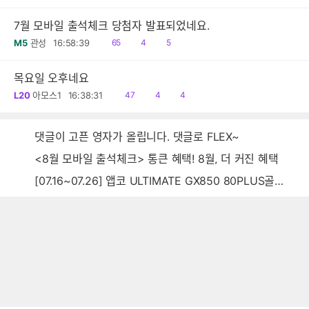
음
감
글
7월 모바일 출석체크 당첨자 발표되었네요.
읽
공
댓
M5
관성
16:58:39
65
4
5
음
감
글
목요일 오후네요
읽
공
댓
L20
아모스1
16:38:31
47
4
4
음
감
글
댓글이 고픈 영자가 올립니다. 댓글로 FLEX~
<8월 모바일 출석체크> 통큰 혜택! 8월, 더 커진 혜택
[07.16~07.26] 앱코 ULTIMATE GX850 80PLUS골드 풀모듈러 ATX3.0 블랙