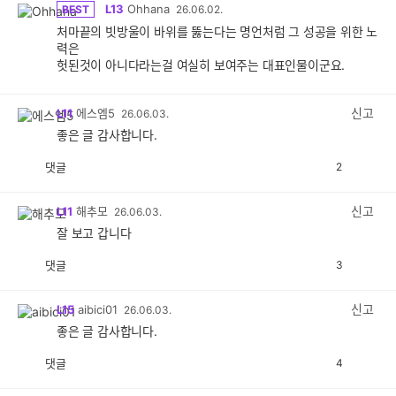
L13
Ohhana
BEST
26.06.02.
처마끝의 빗방울이 바위를 뚫는다는 명언처럼 그 성공을 위한 노
력은
헛된것이 아니다라는걸 여실히 보여주는 대표인물이군요.
신고
L11
에스엠5
26.06.03.
좋은 글 감사합니다.
댓글
2
공
비
감
공
감
신고
L11
해추모
26.06.03.
잘 보고 갑니다
댓글
3
공
비
감
공
감
신고
L15
aibici01
26.06.03.
좋은 글 감사합니다.
댓글
4
공
비
감
공