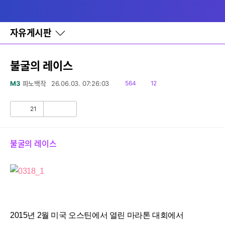
다
메뉴
나
와
홈
자유게시판
바
로
가
기
불굴의 레이스
레
이
읽
댓
M3
파노백작
26.06.03. 07:26:03
564
12
어
음
글
창
토
21
공
비
글
감
공
감
불굴의 레이스
2015년 2월 미국 오스틴에서 열린 마라톤 대회에서