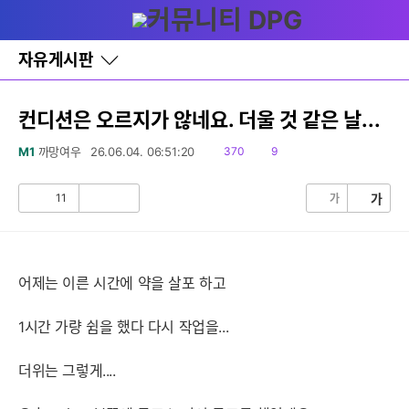
다
글쓰기
메뉴
나
와
홈
자유게시판
바
로
가
기
컨디션은 오르지가 않네요. 더울 것 같은 날...
레
이
읽
댓
M1
까망여우
26.06.04. 06:51:20
370
9
어
음
글
창
토
11
가
가
공
비
글
감
공
감
어제는 이른 시간에 약을 살포 하고
1시간 가량 쉼을 했다 다시 작업을...
더위는 그렇게....