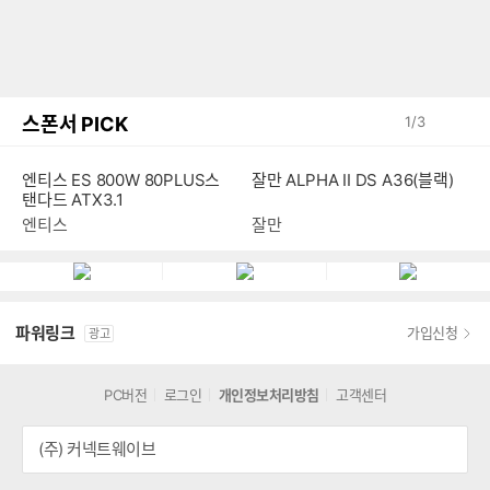
스폰서 PICK
1
/
3
잘만 ALPHA II DS A36(블랙)
엔티스 ES 800W 80PLUS스
탠다드 ATX3.1
잘만
엔티스
파워링크
가입신청
광고
PC버전
로그인
개인정보처리방침
고객센터
(주) 커넥트웨이브