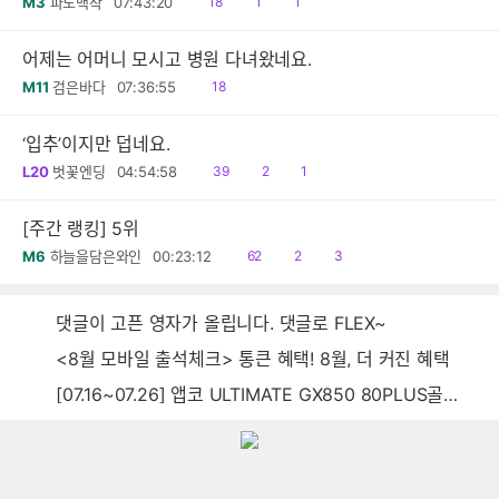
읽
공
댓
M3
파노백작
07:43:20
18
1
1
음
감
글
어제는 어머니 모시고 병원 다녀왔네요.
읽
M11
검은바다
07:36:55
18
음
‘입추’이지만 덥네요.
읽
공
댓
L20
벗꽃엔딩
04:54:58
39
2
1
음
감
글
[주간 랭킹] 5위
읽
공
댓
M6
하늘을담은와인
00:23:12
62
2
3
음
감
글
댓글이 고픈 영자가 올립니다. 댓글로 FLEX~
<8월 모바일 출석체크> 통큰 혜택! 8월, 더 커진 혜택
[07.16~07.26] 앱코 ULTIMATE GX850 80PLUS골드 풀모듈러 ATX3.0 블랙