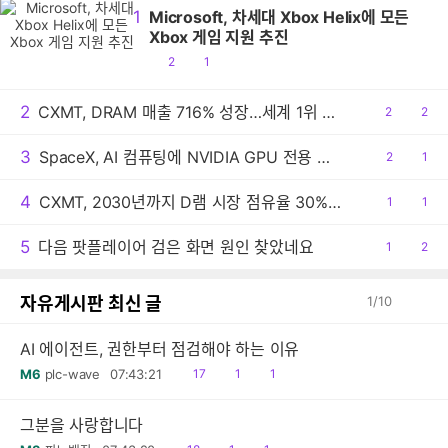
1
Microsoft, 차세대 Xbox Helix에 모든
Xbox 게임 지원 추진
공
댓
2
1
감
글
2
CXMT, DRAM 매출 716% 성장…세계 1위 기록
공
2
댓
2
감
글
3
SpaceX, AI 컴퓨팅에 NVIDIA GPU 전용 사용
공
2
댓
1
감
글
4
CXMT, 2030년까지 D램 시장 점유율 30% 목표
공
1
댓
1
감
글
5
다음 팟플레이어 검은 화면 원인 찾았네요
공
1
댓
2
감
글
자유게시판 최신 글
1
/
10
AI 에이전트, 권한부터 점검해야 하는 이유
읽
공
댓
M6
plc-wave
07:43:21
17
1
1
음
감
글
그분을 사랑합니다