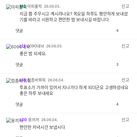
감
신고
M3
아피홀릭
26.06.05.
지금 쯤 주무시고 계시려나요? 목요일 하루도 평안하게 보내셨
기를 바라고 시원하고 편안한 밤 보내시길 바랍니다
댓글
4
공
비
감
공
감
신고
L12
6090내놔
26.06.05.
좋은 밤 되세요.
댓글
3
공
비
감
공
감
신고
L18
컴좀바꿔줘
26.06.04.
투표소가 가까이 있어서 지나가다 하게 되더군요 고생하셨네요
좋은 하루 보내세요
댓글
4
공
비
감
공
감
신고
L20
웅끼끼
26.06.04.
편안한 저녁시간 보냅시다