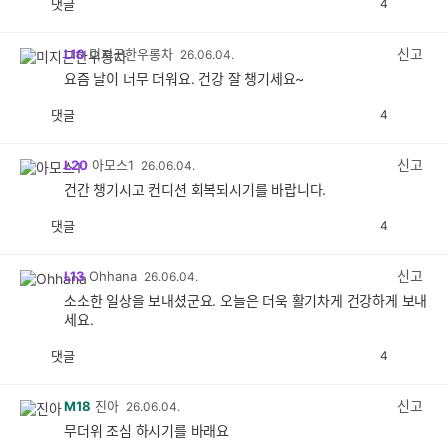
댓글
4
공
비
감
공
감
신고
L10
미지근한우롱차
26.06.04.
요즘 날이 너무 더워요. 건강 잘 챙기세요~
댓글
4
공
비
감
공
감
신고
L20
아모스1
26.06.04.
건간 챙기시고 컨디션 회복되시기를 바랍니다.
댓글
4
공
비
감
공
감
신고
L13
Ohhana
26.06.04.
소소한 일상을 보내셨군요. 오늘은 더욱 활기차게 건강하게 보내
세요.
댓글
4
공
비
감
공
감
신고
M18
진아
26.06.04.
무더위 조심 하시기를 바래요